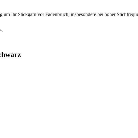
nug um Ihr Stickgarn vor Fadenbruch, insbesondere bei hoher Stichfreq
e.
schwarz