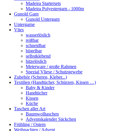
Madeira Startersets
Madeira Polyestergarn - 1000m
Gunold Garn
Gunold Untergarn
Untergarne
Vlies
wasserlöslich
reißbar
schneidbar
bügelbar
selbstklebend
hitzelöslich
Meterware / große Rahmen
Spezial Vliese / Schutzgewebe
Zubehör (Scheren, Kleber...)
Textilien (Handtücher, Schürzen, Kissen …)
Baby & Kinder
Handtücher
Kissen
Küche
Taschen aller Art
Baumwolltaschen
Adventskalender Säckchen
Frühling / Ostern
Weihnachten / Advent