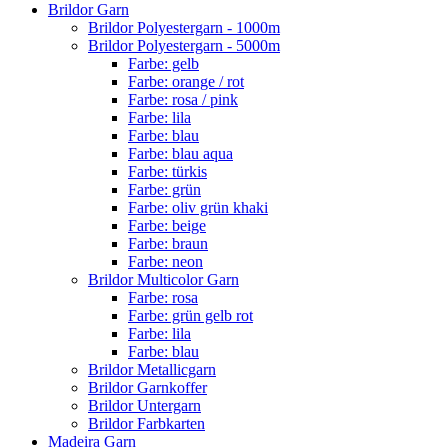
Brildor Garn
Brildor Polyestergarn - 1000m
Brildor Polyestergarn - 5000m
Farbe: gelb
Farbe: orange / rot
Farbe: rosa / pink
Farbe: lila
Farbe: blau
Farbe: blau aqua
Farbe: türkis
Farbe: grün
Farbe: oliv grün khaki
Farbe: beige
Farbe: braun
Farbe: neon
Brildor Multicolor Garn
Farbe: rosa
Farbe: grün gelb rot
Farbe: lila
Farbe: blau
Brildor Metallicgarn
Brildor Garnkoffer
Brildor Untergarn
Brildor Farbkarten
Madeira Garn