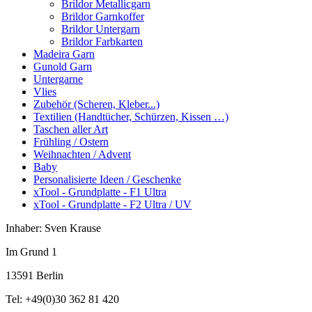
Brildor Metallicgarn
Brildor Garnkoffer
Brildor Untergarn
Brildor Farbkarten
Madeira Garn
Gunold Garn
Untergarne
Vlies
Zubehör (Scheren, Kleber...)
Textilien (Handtücher, Schürzen, Kissen …)
Taschen aller Art
Frühling / Ostern
Weihnachten / Advent
Baby
Personalisierte Ideen / Geschenke
xTool - Grundplatte - F1 Ultra
xTool - Grundplatte - F2 Ultra / UV
Inhaber: Sven Krause
Im Grund 1
13591 Berlin
Tel: +49(0)30 362 81 420