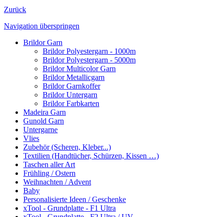
Zurück
Navigation überspringen
Brildor Garn
Brildor Polyestergarn - 1000m
Brildor Polyestergarn - 5000m
Brildor Multicolor Garn
Brildor Metallicgarn
Brildor Garnkoffer
Brildor Untergarn
Brildor Farbkarten
Madeira Garn
Gunold Garn
Untergarne
Vlies
Zubehör (Scheren, Kleber...)
Textilien (Handtücher, Schürzen, Kissen …)
Taschen aller Art
Frühling / Ostern
Weihnachten / Advent
Baby
Personalisierte Ideen / Geschenke
xTool - Grundplatte - F1 Ultra
xTool - Grundplatte - F2 Ultra / UV