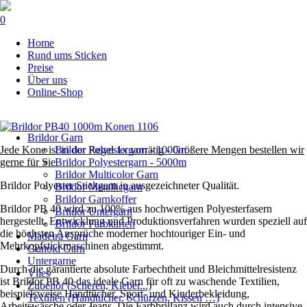
0
Navigation
Home
überspringen
Rund ums Sticken
Preise
Über uns
Online-Shop
Navigation
Brildor Garn
überspringen
Jede Kone ist in der Regel 1x vorrätig - Größere Mengen bestellen wir
Brildor Polyestergarn - 1000m
gerne für Sie
Brildor Polyestergarn - 5000m
Brildor Multicolor Garn
Brildor Polyester Stickgarn in ausgezeichneter Qualität.
Brildor Metallicgarn
Brildor Garnkoffer
Brildor PB 40 wird zu 100% aus hochwertigen Polyesterfasern
Brildor Untergarn
hergestellt. Entwicklung und Produktionsverfahren wurden speziell auf
Brildor Farbkarten
die höchsten Ansprüche moderner hochtouriger Ein- und
Madeira Garn
Mehrkopfstickmaschinen abgestimmt.
Gunold Garn
Untergarne
Durch die garantierte absolute Farbechtheit und Bleichmittelresistenz
Vlies
ist Brildor PB 40 das ideale Garn für oft zu waschende Textilien,
Zubehör (Scheren, Kleber...)
beispielsweise Handtücher, Sport- und Kinderbekleidung,
Textilien (Handtücher, Schürzen, Kissen …)
Arbeitswäsche oder Jeans. Die Farbbrillanz wird auch durch intensive