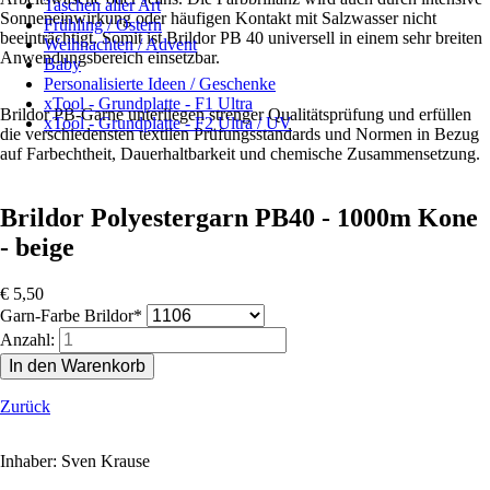
Taschen aller Art
Sonneneinwirkung oder häufigen Kontakt mit Salzwasser nicht
Frühling / Ostern
beeinträchtigt. Somit ist Brildor PB 40 universell in einem sehr breiten
Weihnachten / Advent
Anwendungsbereich einsetzbar.
Baby
Personalisierte Ideen / Geschenke
xTool - Grundplatte - F1 Ultra
Brildor PB-Garne unterliegen strenger Qualitätsprüfung und erfüllen
xTool - Grundplatte - F2 Ultra / UV
die verschiedensten textilen Prüfungsstandards und Normen in Bezug
auf Farbechtheit, Dauerhaltbarkeit und chemische Zusammensetzung.
Brildor Polyestergarn PB40 - 1000m Kone
- beige
€
5,50
Pflichtfeld
Garn-Farbe Brildor
*
Anzahl:
Zurück
Inhaber: Sven Krause