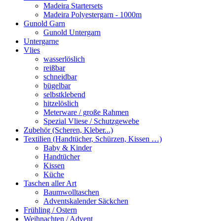
Madeira Startersets
Madeira Polyestergarn - 1000m
Gunold Garn
Gunold Untergarn
Untergarne
Vlies
wasserlöslich
reißbar
schneidbar
bügelbar
selbstklebend
hitzelöslich
Meterware / große Rahmen
Spezial Vliese / Schutzgewebe
Zubehör (Scheren, Kleber...)
Textilien (Handtücher, Schürzen, Kissen …)
Baby & Kinder
Handtücher
Kissen
Küche
Taschen aller Art
Baumwolltaschen
Adventskalender Säckchen
Frühling / Ostern
Weihnachten / Advent