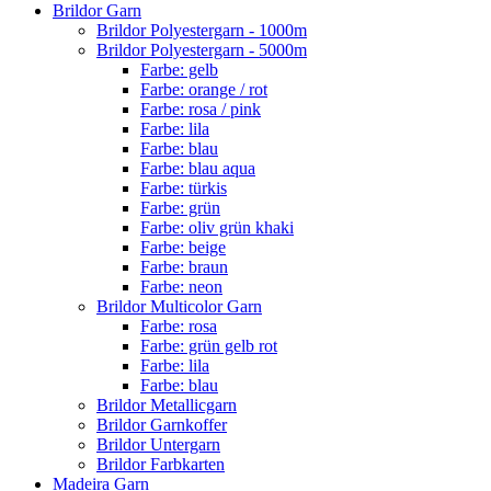
Brildor Garn
Brildor Polyestergarn - 1000m
Brildor Polyestergarn - 5000m
Farbe: gelb
Farbe: orange / rot
Farbe: rosa / pink
Farbe: lila
Farbe: blau
Farbe: blau aqua
Farbe: türkis
Farbe: grün
Farbe: oliv grün khaki
Farbe: beige
Farbe: braun
Farbe: neon
Brildor Multicolor Garn
Farbe: rosa
Farbe: grün gelb rot
Farbe: lila
Farbe: blau
Brildor Metallicgarn
Brildor Garnkoffer
Brildor Untergarn
Brildor Farbkarten
Madeira Garn