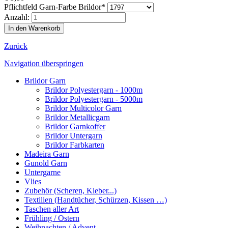
Pflichtfeld
Garn-Farbe Brildor
*
Anzahl:
Zurück
Navigation überspringen
Brildor Garn
Brildor Polyestergarn - 1000m
Brildor Polyestergarn - 5000m
Brildor Multicolor Garn
Brildor Metallicgarn
Brildor Garnkoffer
Brildor Untergarn
Brildor Farbkarten
Madeira Garn
Gunold Garn
Untergarne
Vlies
Zubehör (Scheren, Kleber...)
Textilien (Handtücher, Schürzen, Kissen …)
Taschen aller Art
Frühling / Ostern
Weihnachten / Advent