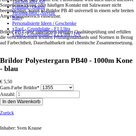
Taschen aller Art
Sonneneinwirkung oder häufigen Kontakt mit Salzwasser nicht
Frühling / Ostern
beeinträchtigt. Somit ist Brildor PB 40 universell in einem sehr breiten
Weihnachten / Advent
Anwendungsbereich einsetzbar.
Baby
Personalisierte Ideen / Geschenke
xTool - Grundplatte - F1 Ultra
Brildor PB-Garne unterliegen strenger Qualitätsprüfung und erfüllen
xTool - Grundplatte - F2 Ultra / UV
die verschiedensten textilen Prüfungsstandards und Normen in Bezug
auf Farbechtheit, Dauerhaltbarkeit und chemische Zusammensetzung.
Brildor Polyestergarn PB40 - 1000m Kone
- blau
€
5,50
Pflichtfeld
Garn-Farbe Brildor
*
Anzahl:
Zurück
Inhaber: Sven Krause