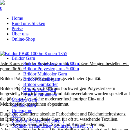
0
Navigation
Home
überspringen
Rund ums Sticken
Preise
Über uns
Online-Shop
Navigation
Brildor Garn
überspringen
Jede Kone ist in der Regel 1x vorrätig - Größere Mengen bestellen wir
Brildor Polyestergarn - 1000m
gerne für Sie
Brildor Polyestergarn - 5000m
Brildor Multicolor Garn
Brildor Polyester Stickgarn in ausgezeichneter Qualität.
Brildor Metallicgarn
Brildor Garnkoffer
Brildor PB 40 wird zu 100% aus hochwertigen Polyesterfasern
Brildor Untergarn
hergestellt. Entwicklung und Produktionsverfahren wurden speziell auf
Brildor Farbkarten
die höchsten Ansprüche moderner hochtouriger Ein- und
Madeira Garn
Mehrkopfstickmaschinen abgestimmt.
Gunold Garn
Untergarne
Durch die garantierte absolute Farbechtheit und Bleichmittelresistenz
Vlies
ist Brildor PB 40 das ideale Garn für oft zu waschende Textilien,
Zubehör (Scheren, Kleber...)
beispielsweise Handtücher, Sport- und Kinderbekleidung,
Textilien (Handtücher, Schürzen, Kissen …)
Arbeitswäsche oder Jeans. Die Farbbrillanz wird auch durch intensive