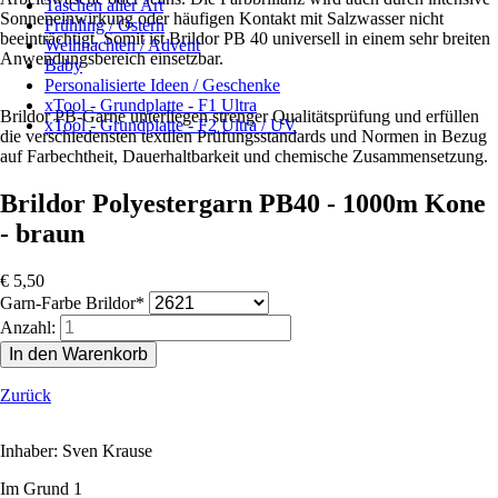
Taschen aller Art
Sonneneinwirkung oder häufigen Kontakt mit Salzwasser nicht
Frühling / Ostern
beeinträchtigt. Somit ist Brildor PB 40 universell in einem sehr breiten
Weihnachten / Advent
Anwendungsbereich einsetzbar.
Baby
Personalisierte Ideen / Geschenke
xTool - Grundplatte - F1 Ultra
Brildor PB-Garne unterliegen strenger Qualitätsprüfung und erfüllen
xTool - Grundplatte - F2 Ultra / UV
die verschiedensten textilen Prüfungsstandards und Normen in Bezug
auf Farbechtheit, Dauerhaltbarkeit und chemische Zusammensetzung.
Brildor Polyestergarn PB40 - 1000m Kone
- braun
€
5,50
Pflichtfeld
Garn-Farbe Brildor
*
Anzahl:
Zurück
Inhaber: Sven Krause
Im Grund 1