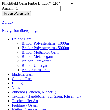
Pflichtfeld
Garn-Farbe Brildor
*
Anzahl:
Zurück
Navigation überspringen
Brildor Garn
Brildor Polyestergarn - 1000m
Brildor Polyestergarn - 5000m
Brildor Multicolor Garn
Brildor Metallicgarn
Brildor Garnkoffer
Brildor Untergarn
Brildor Farbkarten
Madeira Garn
Gunold Garn
Untergarne
Vlies
Zubehör (Scheren, Kleber...)
Textilien (Handtücher, Schürzen, Kissen …)
Taschen aller Art
Frühling / Ostern
Weihnachten / Advent