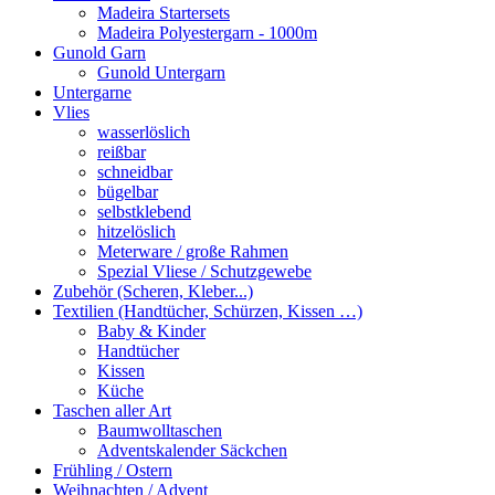
Madeira Startersets
Madeira Polyestergarn - 1000m
Gunold Garn
Gunold Untergarn
Untergarne
Vlies
wasserlöslich
reißbar
schneidbar
bügelbar
selbstklebend
hitzelöslich
Meterware / große Rahmen
Spezial Vliese / Schutzgewebe
Zubehör (Scheren, Kleber...)
Textilien (Handtücher, Schürzen, Kissen …)
Baby & Kinder
Handtücher
Kissen
Küche
Taschen aller Art
Baumwolltaschen
Adventskalender Säckchen
Frühling / Ostern
Weihnachten / Advent