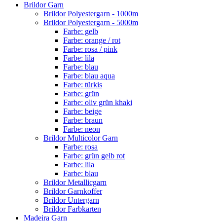
Brildor Garn
Brildor Polyestergarn - 1000m
Brildor Polyestergarn - 5000m
Farbe: gelb
Farbe: orange / rot
Farbe: rosa / pink
Farbe: lila
Farbe: blau
Farbe: blau aqua
Farbe: türkis
Farbe: grün
Farbe: oliv grün khaki
Farbe: beige
Farbe: braun
Farbe: neon
Brildor Multicolor Garn
Farbe: rosa
Farbe: grün gelb rot
Farbe: lila
Farbe: blau
Brildor Metallicgarn
Brildor Garnkoffer
Brildor Untergarn
Brildor Farbkarten
Madeira Garn