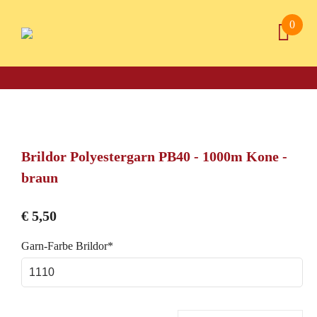
0
Brildor Polyestergarn PB40 - 1000m Kone -
braun
€
5,50
Pflichtfeld
Garn-Farbe Brildor
*