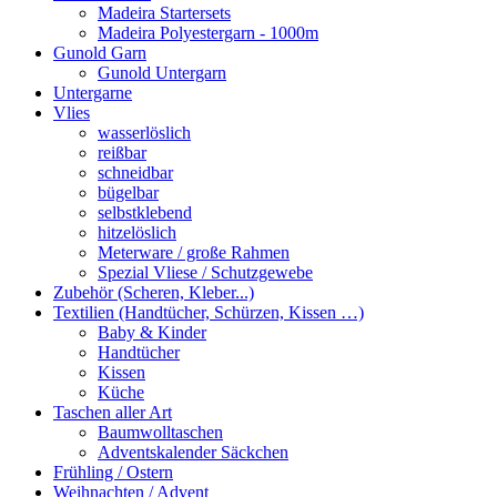
Madeira Startersets
Madeira Polyestergarn - 1000m
Gunold Garn
Gunold Untergarn
Untergarne
Vlies
wasserlöslich
reißbar
schneidbar
bügelbar
selbstklebend
hitzelöslich
Meterware / große Rahmen
Spezial Vliese / Schutzgewebe
Zubehör (Scheren, Kleber...)
Textilien (Handtücher, Schürzen, Kissen …)
Baby & Kinder
Handtücher
Kissen
Küche
Taschen aller Art
Baumwolltaschen
Adventskalender Säckchen
Frühling / Ostern
Weihnachten / Advent