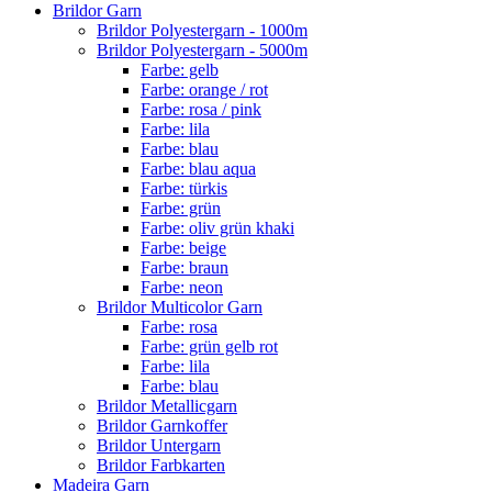
Brildor Garn
Brildor Polyestergarn - 1000m
Brildor Polyestergarn - 5000m
Farbe: gelb
Farbe: orange / rot
Farbe: rosa / pink
Farbe: lila
Farbe: blau
Farbe: blau aqua
Farbe: türkis
Farbe: grün
Farbe: oliv grün khaki
Farbe: beige
Farbe: braun
Farbe: neon
Brildor Multicolor Garn
Farbe: rosa
Farbe: grün gelb rot
Farbe: lila
Farbe: blau
Brildor Metallicgarn
Brildor Garnkoffer
Brildor Untergarn
Brildor Farbkarten
Madeira Garn