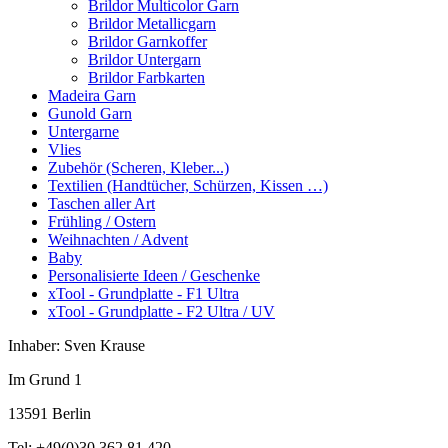
Brildor Multicolor Garn
Brildor Metallicgarn
Brildor Garnkoffer
Brildor Untergarn
Brildor Farbkarten
Madeira Garn
Gunold Garn
Untergarne
Vlies
Zubehör (Scheren, Kleber...)
Textilien (Handtücher, Schürzen, Kissen …)
Taschen aller Art
Frühling / Ostern
Weihnachten / Advent
Baby
Personalisierte Ideen / Geschenke
xTool - Grundplatte - F1 Ultra
xTool - Grundplatte - F2 Ultra / UV
Inhaber: Sven Krause
Im Grund 1
13591 Berlin
Tel: +49(0)30 362 81 420