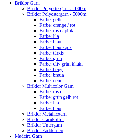
Brildor Garn
Brildor Polyestergarn - 1000m
Brildor Polyestergarn - 5000m
Farbe: gelb
Farbe: orange / rot
Farbe: rosa / pink
Farbe: lila
Farbe: blau
Farbe: blau aqua
Farbe: türkis
Farbe: grün
Farbe: oliv grün khaki
Farbe: beige
Farbe: braun
Farbe: neon
Brildor Multicolor Garn
Farbe: rosa
Farbe: grün gelb rot
Farbe: lila
Farbe: blau
Brildor Metallicgarn
Brildor Garnkoffer
Brildor Untergarn
Brildor Farbkarten
Madeira Garn