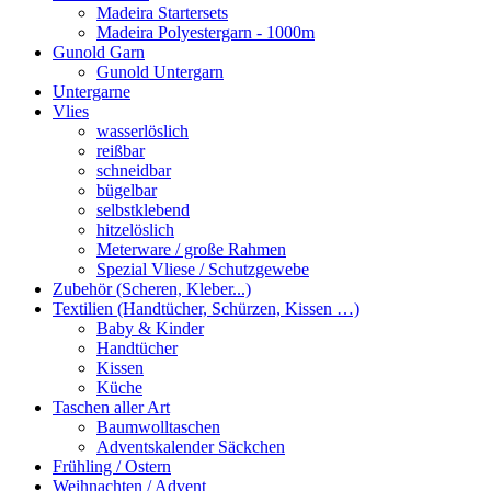
Madeira Startersets
Madeira Polyestergarn - 1000m
Gunold Garn
Gunold Untergarn
Untergarne
Vlies
wasserlöslich
reißbar
schneidbar
bügelbar
selbstklebend
hitzelöslich
Meterware / große Rahmen
Spezial Vliese / Schutzgewebe
Zubehör (Scheren, Kleber...)
Textilien (Handtücher, Schürzen, Kissen …)
Baby & Kinder
Handtücher
Kissen
Küche
Taschen aller Art
Baumwolltaschen
Adventskalender Säckchen
Frühling / Ostern
Weihnachten / Advent