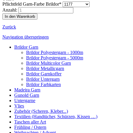
Pflichtfeld
Garn-Farbe Brildor
*
Anzahl:
Zurück
Navigation überspringen
Brildor Garn
Brildor Polyestergarn - 1000m
Brildor Polyestergarn - 5000m
Brildor Multicolor Garn
Brildor Metallicgarn
Brildor Garnkoffer
Brildor Untergarn
Brildor Farbkarten
Madeira Garn
Gunold Garn
Untergarne
Vlies
Zubehör (Scheren, Kleber...)
Textilien (Handtücher, Schürzen, Kissen …)
Taschen aller Art
Frühling / Ostern
Weihnachten / Advent