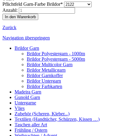
Pflichtfeld
Garn-Farbe Brildor
*
Anzahl:
Zurück
Navigation überspringen
Brildor Garn
Brildor Polyestergarn - 1000m
Brildor Polyestergarn - 5000m
Brildor Multicolor Garn
Brildor Metallicgarn
Brildor Garnkoffer
Brildor Untergarn
Brildor Farbkarten
Madeira Garn
Gunold Garn
Untergarne
Vlies
Zubehör (Scheren, Kleber...)
Textilien (Handtücher, Schürzen, Kissen …)
Taschen aller Art
Frühling / Ostern
Weihnachten / Advent