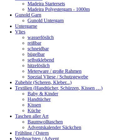
Madeira Startersets
Madeira Polyestergarn - 1000m
Gunold Garn
Gunold Untergarn
Untergarne
Vlies
wasserlöslich
reißbar
schneidbar
bügelbar
selbstklebend
hitzelöslich
Meterware / große Rahmen
Spezial Vliese / Schutzgewebe
Zubehör (Scheren, Kleber...)
Textilien (Handtücher, Schürzen, Kissen …)
Baby & Kinder
Handtücher
Kissen
Küche
Taschen aller Art
Baumwolltaschen
Adventskalender Säckchen
Frühling / Ostern
Weihnachten / Advent