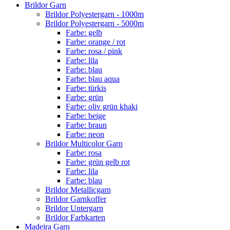
Brildor Garn
Brildor Polyestergarn - 1000m
Brildor Polyestergarn - 5000m
Farbe: gelb
Farbe: orange / rot
Farbe: rosa / pink
Farbe: lila
Farbe: blau
Farbe: blau aqua
Farbe: türkis
Farbe: grün
Farbe: oliv grün khaki
Farbe: beige
Farbe: braun
Farbe: neon
Brildor Multicolor Garn
Farbe: rosa
Farbe: grün gelb rot
Farbe: lila
Farbe: blau
Brildor Metallicgarn
Brildor Garnkoffer
Brildor Untergarn
Brildor Farbkarten
Madeira Garn