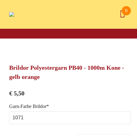
0
Brildor Polyestergarn PB40 - 1000m Kone -
gelb orange
€
5,50
Pflichtfeld
Garn-Farbe Brildor
*