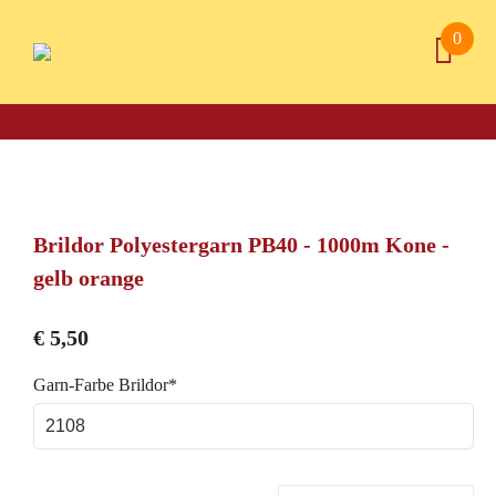
0
Brildor Polyestergarn PB40 - 1000m Kone -
gelb orange
€
5,50
Pflichtfeld
Garn-Farbe Brildor
*