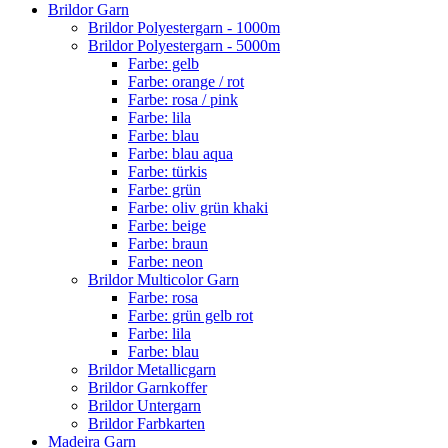
Brildor Garn
Brildor Polyestergarn - 1000m
Brildor Polyestergarn - 5000m
Farbe: gelb
Farbe: orange / rot
Farbe: rosa / pink
Farbe: lila
Farbe: blau
Farbe: blau aqua
Farbe: türkis
Farbe: grün
Farbe: oliv grün khaki
Farbe: beige
Farbe: braun
Farbe: neon
Brildor Multicolor Garn
Farbe: rosa
Farbe: grün gelb rot
Farbe: lila
Farbe: blau
Brildor Metallicgarn
Brildor Garnkoffer
Brildor Untergarn
Brildor Farbkarten
Madeira Garn