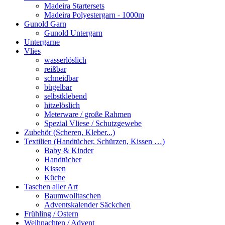
Madeira Startersets
Madeira Polyestergarn - 1000m
Gunold Garn
Gunold Untergarn
Untergarne
Vlies
wasserlöslich
reißbar
schneidbar
bügelbar
selbstklebend
hitzelöslich
Meterware / große Rahmen
Spezial Vliese / Schutzgewebe
Zubehör (Scheren, Kleber...)
Textilien (Handtücher, Schürzen, Kissen …)
Baby & Kinder
Handtücher
Kissen
Küche
Taschen aller Art
Baumwolltaschen
Adventskalender Säckchen
Frühling / Ostern
Weihnachten / Advent