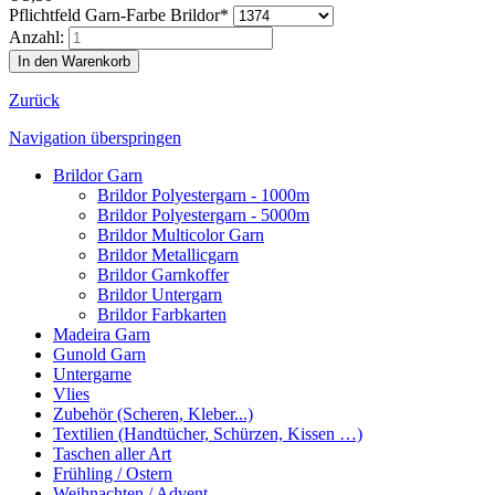
Pflichtfeld
Garn-Farbe Brildor
*
Anzahl:
Zurück
Navigation überspringen
Brildor Garn
Brildor Polyestergarn - 1000m
Brildor Polyestergarn - 5000m
Brildor Multicolor Garn
Brildor Metallicgarn
Brildor Garnkoffer
Brildor Untergarn
Brildor Farbkarten
Madeira Garn
Gunold Garn
Untergarne
Vlies
Zubehör (Scheren, Kleber...)
Textilien (Handtücher, Schürzen, Kissen …)
Taschen aller Art
Frühling / Ostern
Weihnachten / Advent