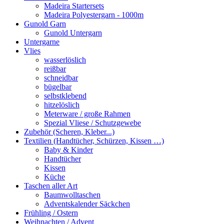
Madeira Startersets
Madeira Polyestergarn - 1000m
Gunold Garn
Gunold Untergarn
Untergarne
Vlies
wasserlöslich
reißbar
schneidbar
bügelbar
selbstklebend
hitzelöslich
Meterware / große Rahmen
Spezial Vliese / Schutzgewebe
Zubehör (Scheren, Kleber...)
Textilien (Handtücher, Schürzen, Kissen …)
Baby & Kinder
Handtücher
Kissen
Küche
Taschen aller Art
Baumwolltaschen
Adventskalender Säckchen
Frühling / Ostern
Weihnachten / Advent