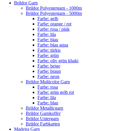
Brildor Garn
Brildor Polyestergarn - 1000m
Brildor Polyestergarn - 5000m
Farbe: gelb
Farbe: orange / rot
Farbe: rosa / pink
Farbe: lila
Farbe: blau
Farbe: blau aqua
Farbe: türkis
Farbe: grün
Farbe: oliv grün khaki
Farbe: beige
Farbe: braun
Farbe: neon
Brildor Multicolor Garn
Farbe: rosa
Farbe: grün gelb rot
Farbe: lila
Farbe: blau
Brildor Metallicgarn
Brildor Garnkoffer
Brildor Untergarn
Brildor Farbkarten
Madeira Garn