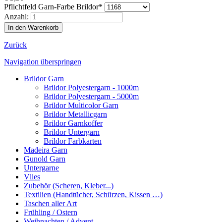
Pflichtfeld
Garn-Farbe Brildor
*
Anzahl:
Zurück
Navigation überspringen
Brildor Garn
Brildor Polyestergarn - 1000m
Brildor Polyestergarn - 5000m
Brildor Multicolor Garn
Brildor Metallicgarn
Brildor Garnkoffer
Brildor Untergarn
Brildor Farbkarten
Madeira Garn
Gunold Garn
Untergarne
Vlies
Zubehör (Scheren, Kleber...)
Textilien (Handtücher, Schürzen, Kissen …)
Taschen aller Art
Frühling / Ostern
Weihnachten / Advent