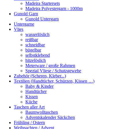
Madeira Startersets
Madeira Polyestergarn - 1000m
Gunold Garn
Gunold Untergarn
Untergarne
Vlies
wasserlöslich
reißbar
schneidbar
bügelbar
selbstklebend
hitzelöslich
Meterware / große Rahmen
Spezial Vliese / Schutzgewebe
Zubehör (Scheren, Kleber...)
Textilien (Handtücher, Schürzen, Kissen …)
Baby & Kinder
Handtücher
Kissen
Küche
Taschen aller Art
Baumwolltaschen
Adventskalender Säckchen
Frühling / Ostern
Weihnachten / Advent