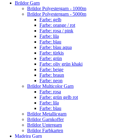
Brildor Garn
Brildor Polyestergarn - 1000m
Brildor Polyestergarn - 5000m
Farbe: gelb
Farbe: orange / rot
Farbe: rosa / pink
Farbe: lila
Farbe: blau
Farbe: blau aqua
Farbe: türkis
Farbe: grün
Farbe: oliv grün khaki
Farbe: beige
Farbe: braun
Farbe: neon
Brildor Multicolor Garn
Farbe: rosa
Farbe: grün gelb rot
Farbe: lila
Farbe: blau
Brildor Metallicgarn
Brildor Garnkoffer
Brildor Untergarn
Brildor Farbkarten
Madeira Garn