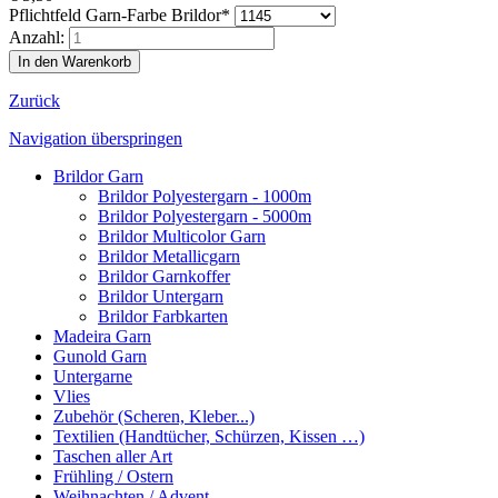
Pflichtfeld
Garn-Farbe Brildor
*
Anzahl:
Zurück
Navigation überspringen
Brildor Garn
Brildor Polyestergarn - 1000m
Brildor Polyestergarn - 5000m
Brildor Multicolor Garn
Brildor Metallicgarn
Brildor Garnkoffer
Brildor Untergarn
Brildor Farbkarten
Madeira Garn
Gunold Garn
Untergarne
Vlies
Zubehör (Scheren, Kleber...)
Textilien (Handtücher, Schürzen, Kissen …)
Taschen aller Art
Frühling / Ostern
Weihnachten / Advent