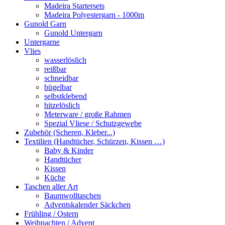
Madeira Startersets
Madeira Polyestergarn - 1000m
Gunold Garn
Gunold Untergarn
Untergarne
Vlies
wasserlöslich
reißbar
schneidbar
bügelbar
selbstklebend
hitzelöslich
Meterware / große Rahmen
Spezial Vliese / Schutzgewebe
Zubehör (Scheren, Kleber...)
Textilien (Handtücher, Schürzen, Kissen …)
Baby & Kinder
Handtücher
Kissen
Küche
Taschen aller Art
Baumwolltaschen
Adventskalender Säckchen
Frühling / Ostern
Weihnachten / Advent