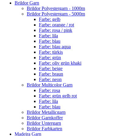
Brildor Garn
Brildor Polyestergarn - 1000m
Brildor Polyestergarn - 5000m
Farbe: gelb
Farbe: orange / rot
Farbe: rosa / pink
Farbe: lila
Farbe: blau
Farbe: blau aqua
Farbe: türkis
Farbe: grün
Farbe: oliv grün khaki
Farbe: beige
Farbe: braun
Farbe: neon
Brildor Multicolor Garn
Farbe: rosa
Farbe: grün gelb rot
Farbe: lila
Farbe: blau
Brildor Metallicgarn
Brildor Garnkoffer
Brildor Untergarn
Brildor Farbkarten
Madeira Garn