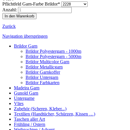
Pflichtfeld
Garn-Farbe Brildor
*
Anzahl:
Zurück
Navigation überspringen
Brildor Garn
Brildor Polyestergarn - 1000m
Brildor Polyestergarn - 5000m
Brildor Multicolor Garn
Brildor Metallicgarn
Brildor Garnkoffer
Brildor Untergarn
Brildor Farbkarten
Madeira Garn
Gunold Garn
Untergarne
Vlies
Zubehör (Scheren, Kleber...)
Textilien (Handtücher, Schürzen, Kissen …)
Taschen aller Art
Frühling / Ostern
Weihnachten / Advent