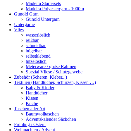
Madeira Startersets
Madeira Polyestergarn - 1000m
Gunold Garn
Gunold Untergarn
Untergarne
Vlies
wasserlöslich
reißbar
schneidbar
bügelbar
selbstklebend
hitzelöslich
Meterware / große Rahmen
Spezial Vliese / Schutzgewebe
Zubehör (Scheren, Kleber...)
Textilien (Handtücher, Schürzen, Kissen …)
Baby & Kinder
Handtücher
Kissen
Küche
Taschen aller Art
Baumwolltaschen
Adventskalender Säckchen
Frühling / Ostern
Weihnachten / Advent