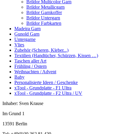
Brildor Multicolor Garn
Brildor Metallicgarn
Brildor Garnkoffer
Brildor Untergarn
Brildor Farbkarten
Madeira Garn
Gunold Garn
Untergarne
Vlies
Zubehör (Scheren, Kleber...)
Textilien (Handtücher, Schürzen, Kissen …)
Taschen aller Art
Frühling / Ostern
Weihnachten / Advent
Baby
Personalisierte Ideen / Geschenke
xTool - Grundplatte - F1 Ultra
xTool - Grundplatte - F2 Ultra / UV
Inhaber: Sven Krause
Im Grund 1
13591 Berlin
Tel: +49(0)30 362 81 420