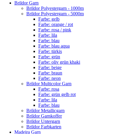
Brildor Garn
Brildor Polyestergarn - 1000m
Brildor Polyestergarn - 5000m
Farbe: gelb
Farbe: orange / rot
Farbe: rosa / pink
Farbe: lila
Farbe: blau
Farbe: blau aqua
Farbe: türkis
Farbe: grün
Farbe: oliv grün khaki
Farbe: beige
Farbe: braun
Farbe: neon
Brildor Multicolor Garn
Farbe: rosa
Farbe: grün gelb rot
Farbe: lila
Farbe: blau
Brildor Metallicgarn
Brildor Garnkoffer
Brildor Untergarn
Brildor Farbkarten
Madeira Garn