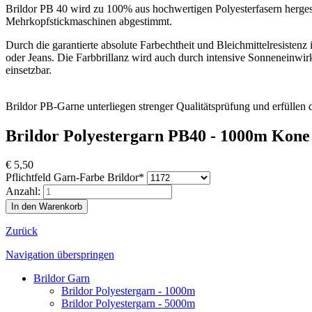
Brildor PB 40 wird zu 100% aus hochwertigen Polyesterfasern herges
Mehrkopfstickmaschinen abgestimmt.
Durch die garantierte absolute Farbechtheit und Bleichmittelresisten
oder Jeans. Die Farbbrillanz wird auch durch intensive Sonneneinwirk
einsetzbar.
Brildor PB-Garne unterliegen strenger Qualitätsprüfung und erfülle
Brildor Polyestergarn PB40 - 1000m Kone 
€
5,50
Pflichtfeld
Garn-Farbe Brildor
*
Anzahl:
Zurück
Navigation überspringen
Brildor Garn
Brildor Polyestergarn - 1000m
Brildor Polyestergarn - 5000m