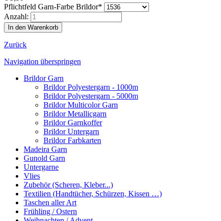
Pflichtfeld
Garn-Farbe Brildor
*
Anzahl:
Zurück
Navigation überspringen
Brildor Garn
Brildor Polyestergarn - 1000m
Brildor Polyestergarn - 5000m
Brildor Multicolor Garn
Brildor Metallicgarn
Brildor Garnkoffer
Brildor Untergarn
Brildor Farbkarten
Madeira Garn
Gunold Garn
Untergarne
Vlies
Zubehör (Scheren, Kleber...)
Textilien (Handtücher, Schürzen, Kissen …)
Taschen aller Art
Frühling / Ostern
Weihnachten / Advent