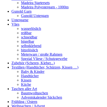
Madeira Startersets
Madeira Polyestergarn - 1000m
Gunold Garn
Gunold Untergarn
Untergarne
Vlies
wasserlöslich
reißbar
schneidbar
bügelbar
selbstklebend
hitzelöslich
Meterware / große Rahmen
Spezial Vliese / Schutzgewebe
Zubehör (Scheren, Kleber...)
Textilien (Handtücher, Schürzen, Kissen …)
Baby & Kinder
Handtücher
Kissen
Küche
Taschen aller Art
Baumwolltaschen
Adventskalender Säckchen
Frühling / Ostern
Weihnachten / Advent