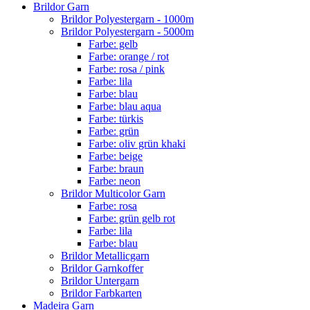
Brildor Garn
Brildor Polyestergarn - 1000m
Brildor Polyestergarn - 5000m
Farbe: gelb
Farbe: orange / rot
Farbe: rosa / pink
Farbe: lila
Farbe: blau
Farbe: blau aqua
Farbe: türkis
Farbe: grün
Farbe: oliv grün khaki
Farbe: beige
Farbe: braun
Farbe: neon
Brildor Multicolor Garn
Farbe: rosa
Farbe: grün gelb rot
Farbe: lila
Farbe: blau
Brildor Metallicgarn
Brildor Garnkoffer
Brildor Untergarn
Brildor Farbkarten
Madeira Garn