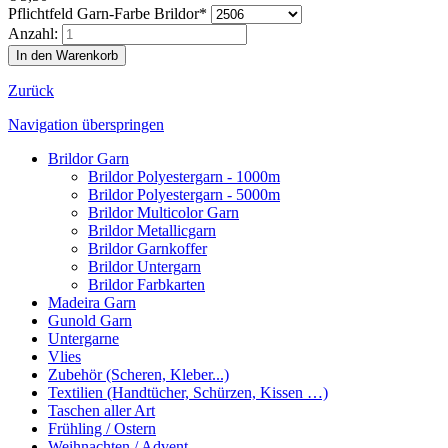
Pflichtfeld
Garn-Farbe Brildor
*
Anzahl:
Zurück
Navigation überspringen
Brildor Garn
Brildor Polyestergarn - 1000m
Brildor Polyestergarn - 5000m
Brildor Multicolor Garn
Brildor Metallicgarn
Brildor Garnkoffer
Brildor Untergarn
Brildor Farbkarten
Madeira Garn
Gunold Garn
Untergarne
Vlies
Zubehör (Scheren, Kleber...)
Textilien (Handtücher, Schürzen, Kissen …)
Taschen aller Art
Frühling / Ostern
Weihnachten / Advent