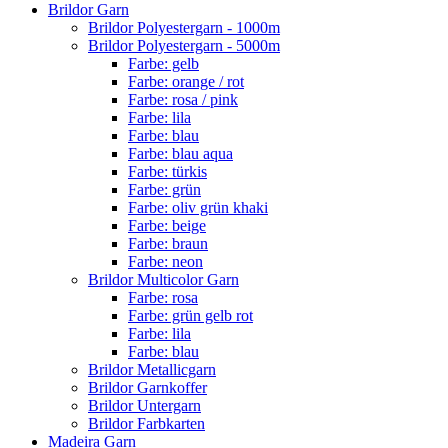
Brildor Garn
Brildor Polyestergarn - 1000m
Brildor Polyestergarn - 5000m
Farbe: gelb
Farbe: orange / rot
Farbe: rosa / pink
Farbe: lila
Farbe: blau
Farbe: blau aqua
Farbe: türkis
Farbe: grün
Farbe: oliv grün khaki
Farbe: beige
Farbe: braun
Farbe: neon
Brildor Multicolor Garn
Farbe: rosa
Farbe: grün gelb rot
Farbe: lila
Farbe: blau
Brildor Metallicgarn
Brildor Garnkoffer
Brildor Untergarn
Brildor Farbkarten
Madeira Garn