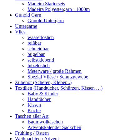
Madeira Startersets
Madeira Polyestergarn - 1000m
Gunold Garn
Gunold Untergarn
Untergarne
Vlies
wasserlöslich
reißbar
schneidbar
bügelbar
selbstklebend
hitzelöslich
Meterware / große Rahmen
Spezial Vliese / Schutzgewebe
Zubehör (Scheren, Kleber...)
Textilien (Handtücher, Schürzen, Kissen …)
Baby & Kinder
Handtücher
Kissen
Küche
Taschen aller Art
Baumwolltaschen
Adventskalender Säckchen
Frühling / Ostern
Weihnachten / Advent