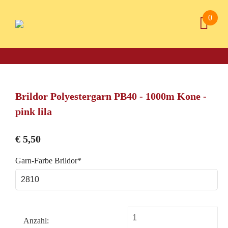
0
Brildor Polyestergarn PB40 - 1000m Kone -
pink lila
€
5,50
Pflichtfeld
Garn-Farbe Brildor
*
Anzahl: