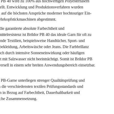
r PB 40 wird zu 100% aus hochwertigen Polyesterfasern
tellt. Entwicklung und Produktionsverfahren wurden
l auf die höchsten Ansprüche moderner hochtouriger Ein-
hrkopfstickmaschinen abgestimmt.
ie garantierte absolute Farbechtheit und
ittelresistenz ist Brildor PB 40 das ideale Garn für oft zu
de Textilien, beispielsweise Handtücher, Sport- und
bekleidung, Arbeitswäsche oder Jeans. Die Farbbrillanz
uch durch intensive Sonneneinwirkung oder häufigen
 mit Salzwasser nicht beeinträchtigt. Somit ist Brildor PB
ersell in einem sehr breiten Anwendungsbereich einsetzbar.
 PB-Garne unterliegen strenger Qualitätsprüfung und
n die verschiedensten textilen Prüfungsstandards und
 in Bezug auf Farbechtheit, Dauerhaltbarkeit und
che Zusammensetzung.