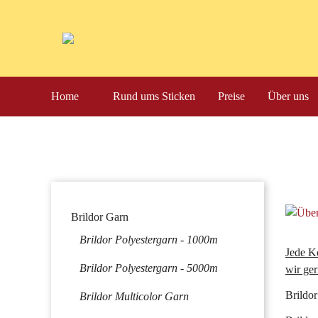
Navigation
Home
Rund ums Sticken
Preise
Über uns
überspringen
Navigation
Brildor Garn
überspringen
Brildor Polyestergarn - 1000m
Jede Ko
Brildor Polyestergarn - 5000m
wir ger
Brildor
Brildor Multicolor Garn