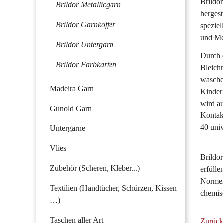
Brildo
Brildor Metallicgarn
herges
Brildor Garnkoffer
speziel
und Me
Brildor Untergarn
Durch d
Brildor Farbkarten
Bleichm
waschen
Madeira Garn
Kinder
wird a
Gunold Garn
Kontakt
40 univ
Untergarne
Vlies
Brildor
Zubehör (Scheren, Kleber...)
erfülle
Normen
Textilien (Handtücher, Schürzen, Kissen
chemis
…)
Taschen aller Art
Zurück