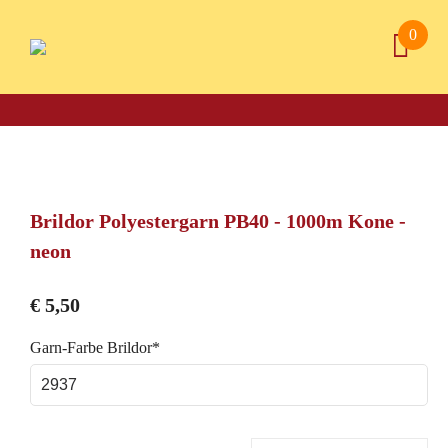
0
Brildor Polyestergarn PB40 - 1000m Kone -
neon
€
5,50
Pflichtfeld
Garn-Farbe Brildor
*