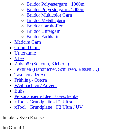
Brildor Polyestergarn - 1000m
Brildor Polyestergarn - 5000m
Brildor Multicolor Garn
Brildor Metallicgarn
Brildor Garnkoffer
Brildor Untergarn
Brildor Farbkarten
Madeira Garn
Gunold Garn
Untergarne
Vlies
Zubehör (Scheren, Kleber...)
Textilien (Handtücher, Schürzen, Kissen …)
Taschen aller Art
Frühling / Ostern
Weihnachten / Advent
Baby
Personalisierte Ideen / Geschenke
xTool - Grundplatte - F1 Ultra
xTool - Grundplatte - F2 Ultra / UV
Inhaber: Sven Krause
Im Grund 1