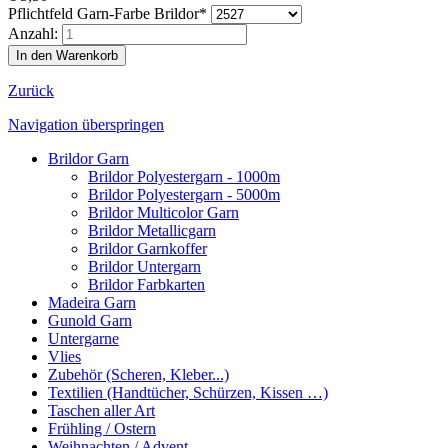
Pflichtfeld
Garn-Farbe Brildor
*
Anzahl:
Zurück
Navigation überspringen
Brildor Garn
Brildor Polyestergarn - 1000m
Brildor Polyestergarn - 5000m
Brildor Multicolor Garn
Brildor Metallicgarn
Brildor Garnkoffer
Brildor Untergarn
Brildor Farbkarten
Madeira Garn
Gunold Garn
Untergarne
Vlies
Zubehör (Scheren, Kleber...)
Textilien (Handtücher, Schürzen, Kissen …)
Taschen aller Art
Frühling / Ostern
Weihnachten / Advent