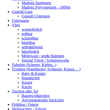
Madeira Startersets
Madeira Polyestergarn - 1000m
Gunold Garn
Gunold Untergarn
Untergarne
Vlies
wasserlöslich
reißbar
schneidbar
bügelbar
selbstklebend
hitzelöslich
Meterware / große Rahmen
Spezial Vliese / Schutzgewebe
Zubehör (Scheren, Kleber...)
Textilien (Handtücher, Schürzen, Kissen …)
Baby & Kinder
Handtücher
Kissen
Küche
Taschen aller Art
Baumwolltaschen
Adventskalender Säckchen
Frühling / Ostern
Weihnachten / Advent