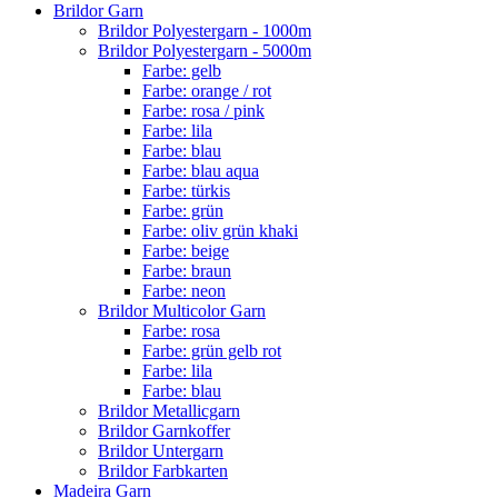
Brildor Garn
Brildor Polyestergarn - 1000m
Brildor Polyestergarn - 5000m
Farbe: gelb
Farbe: orange / rot
Farbe: rosa / pink
Farbe: lila
Farbe: blau
Farbe: blau aqua
Farbe: türkis
Farbe: grün
Farbe: oliv grün khaki
Farbe: beige
Farbe: braun
Farbe: neon
Brildor Multicolor Garn
Farbe: rosa
Farbe: grün gelb rot
Farbe: lila
Farbe: blau
Brildor Metallicgarn
Brildor Garnkoffer
Brildor Untergarn
Brildor Farbkarten
Madeira Garn