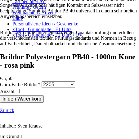
Taschen aller Art
Sonneneinwirkung oder häufigen Kontakt mit Salzwasser nicht
Frühling / Ostern
beeinträchtigt. Somit ist Brildor PB 40 universell in einem sehr breiten
Weihnachten / Advent
Anwendungsbereich einsetzbar.
Baby
Personalisierte Ideen / Geschenke
xTool - Grundplatte - F1 Ultra
Brildor PB-Garne unterliegen strenger Qualitätsprüfung und erfüllen
xTool - Grundplatte - F2 Ultra / UV
die verschiedensten textilen Prüfungsstandards und Normen in Bezug
auf Farbechtheit, Dauerhaltbarkeit und chemische Zusammensetzung.
Brildor Polyestergarn PB40 - 1000m Kone
- rosa pink
€
5,50
Pflichtfeld
Garn-Farbe Brildor
*
Anzahl:
Zurück
Inhaber: Sven Krause
Im Grund 1