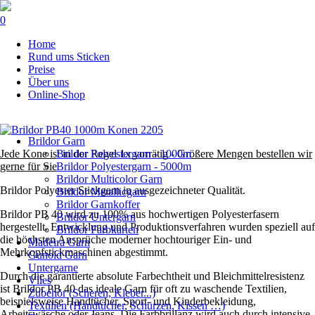
0
Navigation
Home
überspringen
Rund ums Sticken
Preise
Über uns
Online-Shop
Navigation
Brildor Garn
überspringen
Jede Kone ist in der Regel 1x vorrätig - Größere Mengen bestellen wir
Brildor Polyestergarn - 1000m
gerne für Sie
Brildor Polyestergarn - 5000m
Brildor Multicolor Garn
Brildor Polyester Stickgarn in ausgezeichneter Qualität.
Brildor Metallicgarn
Brildor Garnkoffer
Brildor PB 40 wird zu 100% aus hochwertigen Polyesterfasern
Brildor Untergarn
hergestellt. Entwicklung und Produktionsverfahren wurden speziell auf
Brildor Farbkarten
die höchsten Ansprüche moderner hochtouriger Ein- und
Madeira Garn
Mehrkopfstickmaschinen abgestimmt.
Gunold Garn
Untergarne
Durch die garantierte absolute Farbechtheit und Bleichmittelresistenz
Vlies
ist Brildor PB 40 das ideale Garn für oft zu waschende Textilien,
Zubehör (Scheren, Kleber...)
beispielsweise Handtücher, Sport- und Kinderbekleidung,
Textilien (Handtücher, Schürzen, Kissen …)
Arbeitswäsche oder Jeans. Die Farbbrillanz wird auch durch intensive