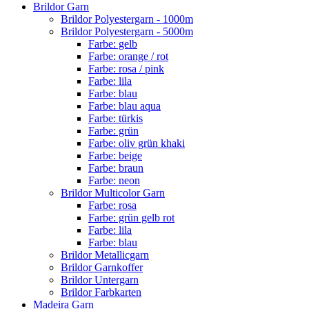
Brildor Garn
Brildor Polyestergarn - 1000m
Brildor Polyestergarn - 5000m
Farbe: gelb
Farbe: orange / rot
Farbe: rosa / pink
Farbe: lila
Farbe: blau
Farbe: blau aqua
Farbe: türkis
Farbe: grün
Farbe: oliv grün khaki
Farbe: beige
Farbe: braun
Farbe: neon
Brildor Multicolor Garn
Farbe: rosa
Farbe: grün gelb rot
Farbe: lila
Farbe: blau
Brildor Metallicgarn
Brildor Garnkoffer
Brildor Untergarn
Brildor Farbkarten
Madeira Garn