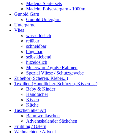
Madeira Startersets
Madeira Polyestergarn - 1000m
Gunold Garn
Gunold Untergarn
Untergarne
Vlies
wasserlöslich
reißbar
schneidbar
bügelbar
selbstklebend
hitzelöslich
Meterware / große Rahmen
Spezial Vliese / Schutzgewebe
Zubehör (Scheren, Kleber...)
Textilien (Handtücher, Schürzen, Kissen …)
Baby & Kinder
Handtücher
Kissen
Küche
Taschen aller Art
Baumwolltaschen
Adventskalender Säckchen
Frühling / Ostern
Weihnachten / Advent