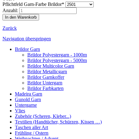
Pflichtfeld
Garn-Farbe Brildor
*
Anzahl:
Zurück
Navigation überspringen
Brildor Garn
Brildor Polyestergarn - 1000m
Brildor Polyestergarn - 5000m
Brildor Multicolor Garn
Brildor Metallicgarn
Brildor Garnkoffer
Brildor Untergarn
Brildor Farbkarten
Madeira Garn
Gunold Garn
Untergarne
Vlies
Zubehör (Scheren, Kleber...)
Textilien (Handtücher, Schürzen, Kissen …)
Taschen aller Art
Frühling / Ostern
Weihnachten / Advent