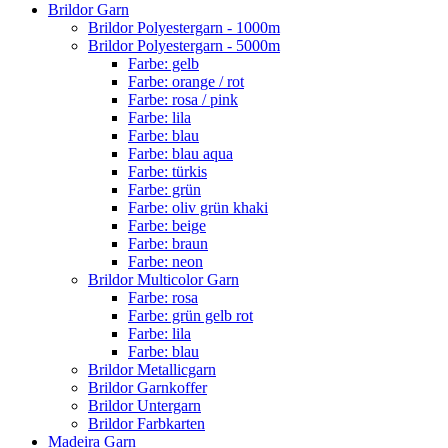
Brildor Garn
Brildor Polyestergarn - 1000m
Brildor Polyestergarn - 5000m
Farbe: gelb
Farbe: orange / rot
Farbe: rosa / pink
Farbe: lila
Farbe: blau
Farbe: blau aqua
Farbe: türkis
Farbe: grün
Farbe: oliv grün khaki
Farbe: beige
Farbe: braun
Farbe: neon
Brildor Multicolor Garn
Farbe: rosa
Farbe: grün gelb rot
Farbe: lila
Farbe: blau
Brildor Metallicgarn
Brildor Garnkoffer
Brildor Untergarn
Brildor Farbkarten
Madeira Garn