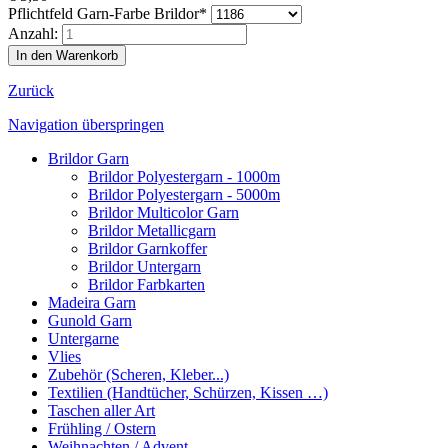
Pflichtfeld
Garn-Farbe Brildor
*
Anzahl:
Zurück
Navigation überspringen
Brildor Garn
Brildor Polyestergarn - 1000m
Brildor Polyestergarn - 5000m
Brildor Multicolor Garn
Brildor Metallicgarn
Brildor Garnkoffer
Brildor Untergarn
Brildor Farbkarten
Madeira Garn
Gunold Garn
Untergarne
Vlies
Zubehör (Scheren, Kleber...)
Textilien (Handtücher, Schürzen, Kissen …)
Taschen aller Art
Frühling / Ostern
Weihnachten / Advent