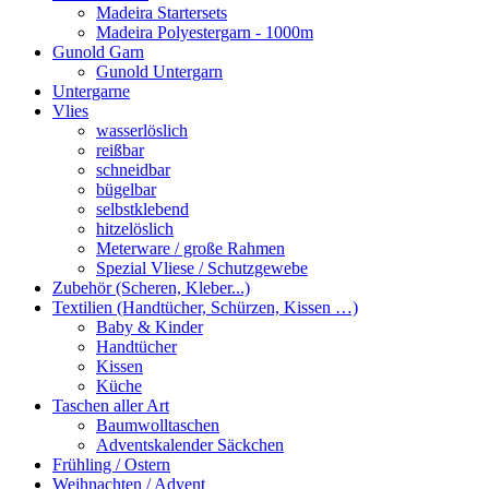
Madeira Startersets
Madeira Polyestergarn - 1000m
Gunold Garn
Gunold Untergarn
Untergarne
Vlies
wasserlöslich
reißbar
schneidbar
bügelbar
selbstklebend
hitzelöslich
Meterware / große Rahmen
Spezial Vliese / Schutzgewebe
Zubehör (Scheren, Kleber...)
Textilien (Handtücher, Schürzen, Kissen …)
Baby & Kinder
Handtücher
Kissen
Küche
Taschen aller Art
Baumwolltaschen
Adventskalender Säckchen
Frühling / Ostern
Weihnachten / Advent