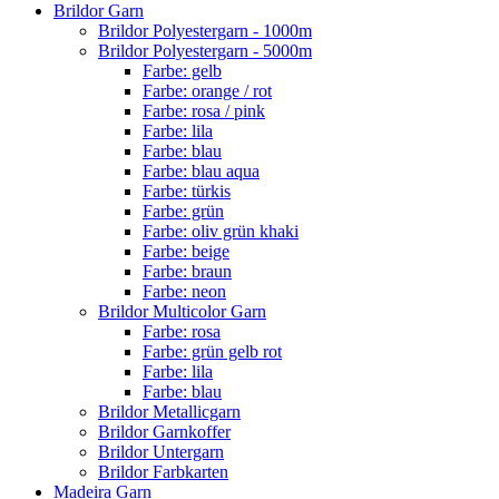
Brildor Garn
Brildor Polyestergarn - 1000m
Brildor Polyestergarn - 5000m
Farbe: gelb
Farbe: orange / rot
Farbe: rosa / pink
Farbe: lila
Farbe: blau
Farbe: blau aqua
Farbe: türkis
Farbe: grün
Farbe: oliv grün khaki
Farbe: beige
Farbe: braun
Farbe: neon
Brildor Multicolor Garn
Farbe: rosa
Farbe: grün gelb rot
Farbe: lila
Farbe: blau
Brildor Metallicgarn
Brildor Garnkoffer
Brildor Untergarn
Brildor Farbkarten
Madeira Garn