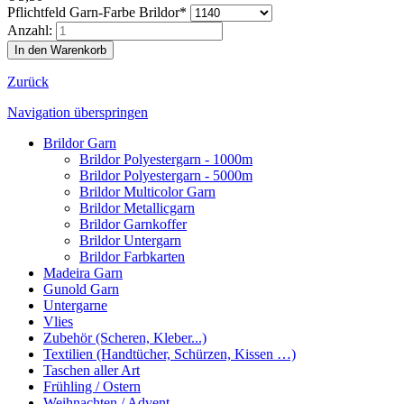
Pflichtfeld
Garn-Farbe Brildor
*
Anzahl:
Zurück
Navigation überspringen
Brildor Garn
Brildor Polyestergarn - 1000m
Brildor Polyestergarn - 5000m
Brildor Multicolor Garn
Brildor Metallicgarn
Brildor Garnkoffer
Brildor Untergarn
Brildor Farbkarten
Madeira Garn
Gunold Garn
Untergarne
Vlies
Zubehör (Scheren, Kleber...)
Textilien (Handtücher, Schürzen, Kissen …)
Taschen aller Art
Frühling / Ostern
Weihnachten / Advent