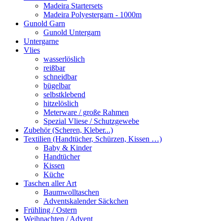
Madeira Startersets
Madeira Polyestergarn - 1000m
Gunold Garn
Gunold Untergarn
Untergarne
Vlies
wasserlöslich
reißbar
schneidbar
bügelbar
selbstklebend
hitzelöslich
Meterware / große Rahmen
Spezial Vliese / Schutzgewebe
Zubehör (Scheren, Kleber...)
Textilien (Handtücher, Schürzen, Kissen …)
Baby & Kinder
Handtücher
Kissen
Küche
Taschen aller Art
Baumwolltaschen
Adventskalender Säckchen
Frühling / Ostern
Weihnachten / Advent