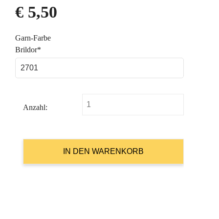
€
5,50
Pflichtfeld
Garn-Farbe
Brildor
*
Anzahl: