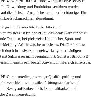
r PB 40 wird zu 100% aus hochwertigen Polyesterfasern
tellt. Entwicklung und Produktionsverfahren wurden
l auf die höchsten Ansprüche moderner hochtouriger Ein-
hrkopfstickmaschinen abgestimmt.
ie garantierte absolute Farbechtheit und
ittelresistenz ist Brildor PB 40 das ideale Garn für oft zu
de Textilien, beispielsweise Handtücher, Sport- und
bekleidung, Arbeitswäsche oder Jeans. Die Farbbrillanz
uch durch intensive Sonneneinwirkung oder häufigen
 mit Salzwasser nicht beeinträchtigt. Somit ist Brildor PB
ersell in einem sehr breiten Anwendungsbereich einsetzbar.
 PB-Garne unterliegen strenger Qualitätsprüfung und
n die verschiedensten textilen Prüfungsstandards und
 in Bezug auf Farbechtheit, Dauerhaltbarkeit und
che Zusammensetzung.