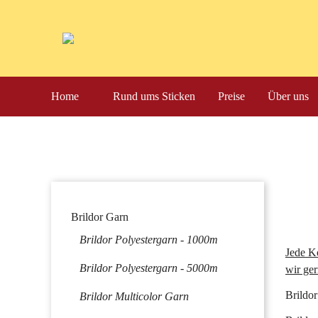
Navigation
Home
Rund ums Sticken
Preise
Über uns
überspringen
Navigation
Brildor Garn
überspringen
Brildor Polyestergarn - 1000m
Jede Ko
Brildor Polyestergarn - 5000m
wir ger
Brildor
Brildor Multicolor Garn