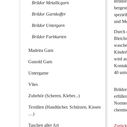
Brildo
Brildor Metallicgarn
herges
Brildor Garnkoffer
speziel
und Me
Brildor Untergarn
Durch d
Brildor Farbkarten
Bleichm
waschen
Madeira Garn
Kinder
wird a
Gunold Garn
Kontakt
40 univ
Untergarne
Vlies
Brildor
Zubehör (Scheren, Kleber...)
erfülle
Normen
Textilien (Handtücher, Schürzen, Kissen
chemis
…)
Taschen aller Art
Zurück