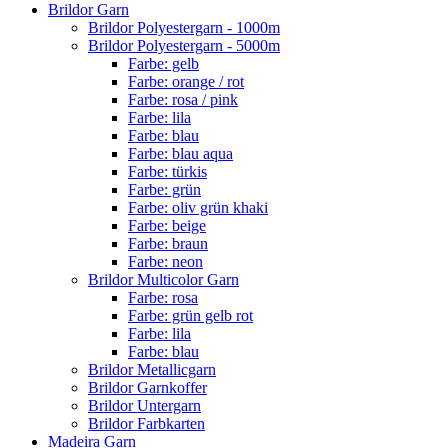
Brildor Garn
Brildor Polyestergarn - 1000m
Brildor Polyestergarn - 5000m
Farbe: gelb
Farbe: orange / rot
Farbe: rosa / pink
Farbe: lila
Farbe: blau
Farbe: blau aqua
Farbe: türkis
Farbe: grün
Farbe: oliv grün khaki
Farbe: beige
Farbe: braun
Farbe: neon
Brildor Multicolor Garn
Farbe: rosa
Farbe: grün gelb rot
Farbe: lila
Farbe: blau
Brildor Metallicgarn
Brildor Garnkoffer
Brildor Untergarn
Brildor Farbkarten
Madeira Garn