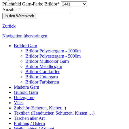
Pflichtfeld
Garn-Farbe Brildor
*
Anzahl:
Zurück
Navigation überspringen
Brildor Garn
Brildor Polyestergarn - 1000m
Brildor Polyestergarn - 5000m
Brildor Multicolor Garn
Brildor Metallicgarn
Brildor Garnkoffer
Brildor Untergarn
Brildor Farbkarten
Madeira Garn
Gunold Garn
Untergarne
Vlies
Zubehör (Scheren, Kleber...)
Textilien (Handtücher, Schürzen, Kissen …)
Taschen aller Art
Frühling / Ostern
Weihnachten / Advent