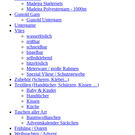
Madeira Startersets
Madeira Polyestergarn - 1000m
Gunold Garn
Gunold Untergarn
Untergarne
Vlies
wasserlöslich
reißbar
schneidbar
bügelbar
selbstklebend
hitzelöslich
Meterware / große Rahmen
Spezial Vliese / Schutzgewebe
Zubehör (Scheren, Kleber...)
Textilien (Handtücher, Schürzen, Kissen …)
Baby & Kinder
Handtücher
Kissen
Küche
Taschen aller Art
Baumwolltaschen
Adventskalender Säckchen
Frühling / Ostern
Weihnachten / Advent