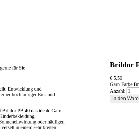
Brildor 
gerne für Sie
€
5,50
Pflichtfeld
Garn-Farbe Br
ellt. Entwicklung und
Anzahl:
erner hochtouriger Ein- und
st Brildor PB 40 das ideale Garn
 Kinderbekleidung,
e Sonneneinwirkung oder häufigen
iversell in einem sehr breiten