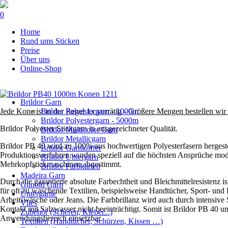
0
Navigation
Home
überspringen
Rund ums Sticken
Preise
Über uns
Online-Shop
Navigation
Brildor Garn
überspringen
Jede Kone ist in der Regel 1x vorrätig - Größere Mengen bestellen wir 
Brildor Polyestergarn - 1000m
Brildor Polyestergarn - 5000m
Brildor Polyester Stickgarn in ausgezeichneter Qualität.
Brildor Multicolor Garn
Brildor Metallicgarn
Brildor PB 40 wird zu 100% aus hochwertigen Polyesterfasern hergest
Brildor Garnkoffer
Produktionsverfahren wurden speziell auf die höchsten Ansprüche mod
Brildor Untergarn
Mehrkopfstickmaschinen abgestimmt.
Brildor Farbkarten
Madeira Garn
Durch die garantierte absolute Farbechtheit und Bleichmittelresistenz i
Gunold Garn
für oft zu waschende Textilien, beispielsweise Handtücher, Sport- und
Untergarne
Arbeitswäsche oder Jeans. Die Farbbrillanz wird auch durch intensiv
Vlies
Kontakt mit Salzwasser nicht beeinträchtigt. Somit ist Brildor PB 40 un
Zubehör (Scheren, Kleber...)
Anwendungsbereich einsetzbar.
Textilien (Handtücher, Schürzen, Kissen …)