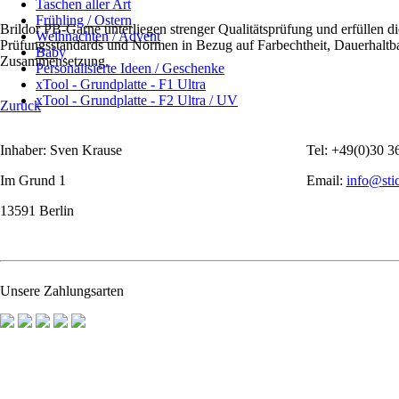
Taschen aller Art
Frühling / Ostern
Brildor PB-Garne unterliegen strenger Qualitätsprüfung und erfüllen di
Weihnachten / Advent
Prüfungsstandards und Normen in Bezug auf Farbechtheit, Dauerhaltb
Baby
Zusammensetzung.
Personalisierte Ideen / Geschenke
xTool - Grundplatte - F1 Ultra
xTool - Grundplatte - F2 Ultra / UV
Zurück
Inhaber: Sven Krause
Tel: +49(0)30 3
Im Grund 1
Email:
info@sti
13591 Berlin
Unsere Zahlungsarten