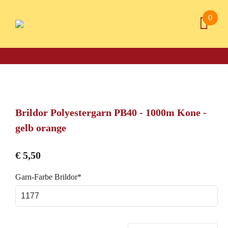
0
Brildor Polyestergarn PB40 - 1000m Kone -
gelb orange
€
5,50
Pflichtfeld
Garn-Farbe Brildor
*