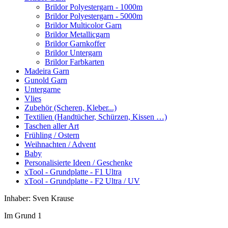
Brildor Polyestergarn - 1000m
Brildor Polyestergarn - 5000m
Brildor Multicolor Garn
Brildor Metallicgarn
Brildor Garnkoffer
Brildor Untergarn
Brildor Farbkarten
Madeira Garn
Gunold Garn
Untergarne
Vlies
Zubehör (Scheren, Kleber...)
Textilien (Handtücher, Schürzen, Kissen …)
Taschen aller Art
Frühling / Ostern
Weihnachten / Advent
Baby
Personalisierte Ideen / Geschenke
xTool - Grundplatte - F1 Ultra
xTool - Grundplatte - F2 Ultra / UV
Inhaber: Sven Krause
Im Grund 1