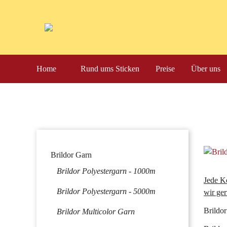
Navigation
Home
Rund ums Sticken
Preise
Über uns
überspringen
Navigation
Brildor Garn
überspringen
Brildor Polyestergarn - 1000m
Jede Ko
Brildor Polyestergarn - 5000m
wir ger
Brildor
Brildor Multicolor Garn