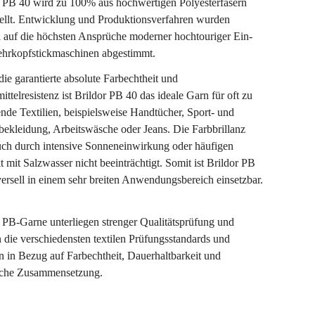
r PB 40 wird zu 100% aus hochwertigen Polyesterfasern
tellt. Entwicklung und Produktionsverfahren wurden
l auf die höchsten Ansprüche moderner hochtouriger Ein-
hrkopfstickmaschinen abgestimmt.
ie garantierte absolute Farbechtheit und
ittelresistenz ist Brildor PB 40 das ideale Garn für oft zu
de Textilien, beispielsweise Handtücher, Sport- und
bekleidung, Arbeitswäsche oder Jeans. Die Farbbrillanz
uch durch intensive Sonneneinwirkung oder häufigen
 mit Salzwasser nicht beeinträchtigt. Somit ist Brildor PB
ersell in einem sehr breiten Anwendungsbereich einsetzbar.
 PB-Garne unterliegen strenger Qualitätsprüfung und
n die verschiedensten textilen Prüfungsstandards und
 in Bezug auf Farbechtheit, Dauerhaltbarkeit und
che Zusammensetzung.