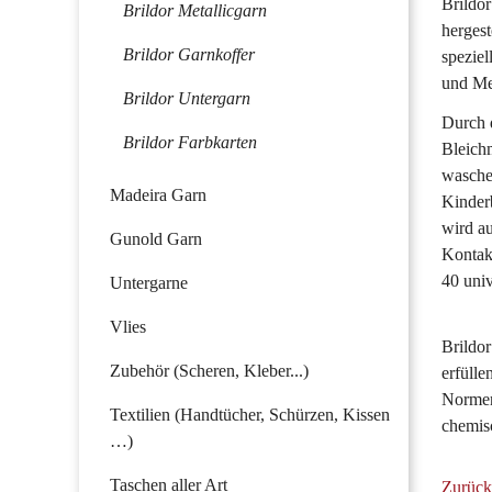
Brildo
Brildor Metallicgarn
herges
Brildor Garnkoffer
speziel
und Me
Brildor Untergarn
Durch d
Brildor Farbkarten
Bleichm
waschen
Madeira Garn
Kinder
wird a
Gunold Garn
Kontakt
40 univ
Untergarne
Vlies
Brildor
Zubehör (Scheren, Kleber...)
erfülle
Normen
Textilien (Handtücher, Schürzen, Kissen
chemis
…)
Taschen aller Art
Zurück