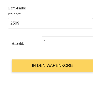
Pflichtfeld
Garn-Farbe
Brildor
*
Anzahl: