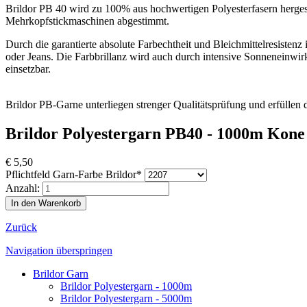
Brildor PB 40 wird zu 100% aus hochwertigen Polyesterfasern herges
Mehrkopfstickmaschinen abgestimmt.
Durch die garantierte absolute Farbechtheit und Bleichmittelresisten
oder Jeans. Die Farbbrillanz wird auch durch intensive Sonneneinwirk
einsetzbar.
Brildor PB-Garne unterliegen strenger Qualitätsprüfung und erfülle
Brildor Polyestergarn PB40 - 1000m Kone 
€
5,50
Pflichtfeld
Garn-Farbe Brildor
*
Anzahl:
Zurück
Navigation überspringen
Brildor Garn
Brildor Polyestergarn - 1000m
Brildor Polyestergarn - 5000m