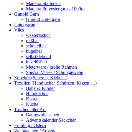
Madeira Startersets
Madeira Polyestergarn - 1000m
Gunold Garn
Gunold Untergarn
Untergarne
Vlies
wasserlöslich
reißbar
schneidbar
bügelbar
selbstklebend
hitzelöslich
Meterware / große Rahmen
Spezial Vliese / Schutzgewebe
Zubehör (Scheren, Kleber...)
Textilien (Handtücher, Schürzen, Kissen …)
Baby & Kinder
Handtücher
Kissen
Küche
Taschen aller Art
Baumwolltaschen
Adventskalender Säckchen
Frühling / Ostern
Weihnachten / Advent