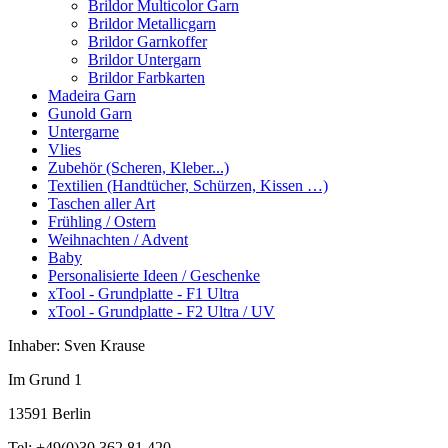
Brildor Multicolor Garn
Brildor Metallicgarn
Brildor Garnkoffer
Brildor Untergarn
Brildor Farbkarten
Madeira Garn
Gunold Garn
Untergarne
Vlies
Zubehör (Scheren, Kleber...)
Textilien (Handtücher, Schürzen, Kissen …)
Taschen aller Art
Frühling / Ostern
Weihnachten / Advent
Baby
Personalisierte Ideen / Geschenke
xTool - Grundplatte - F1 Ultra
xTool - Grundplatte - F2 Ultra / UV
Inhaber: Sven Krause
Im Grund 1
13591 Berlin
Tel: +49(0)30 362 81 420