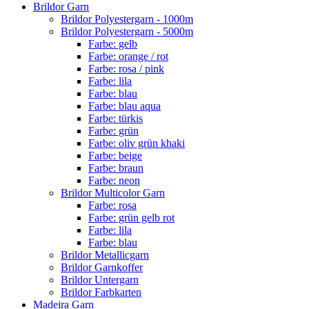
Brildor Garn
Brildor Polyestergarn - 1000m
Brildor Polyestergarn - 5000m
Farbe: gelb
Farbe: orange / rot
Farbe: rosa / pink
Farbe: lila
Farbe: blau
Farbe: blau aqua
Farbe: türkis
Farbe: grün
Farbe: oliv grün khaki
Farbe: beige
Farbe: braun
Farbe: neon
Brildor Multicolor Garn
Farbe: rosa
Farbe: grün gelb rot
Farbe: lila
Farbe: blau
Brildor Metallicgarn
Brildor Garnkoffer
Brildor Untergarn
Brildor Farbkarten
Madeira Garn