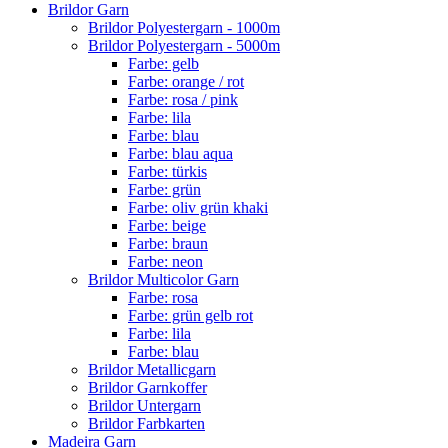
Brildor Garn
Brildor Polyestergarn - 1000m
Brildor Polyestergarn - 5000m
Farbe: gelb
Farbe: orange / rot
Farbe: rosa / pink
Farbe: lila
Farbe: blau
Farbe: blau aqua
Farbe: türkis
Farbe: grün
Farbe: oliv grün khaki
Farbe: beige
Farbe: braun
Farbe: neon
Brildor Multicolor Garn
Farbe: rosa
Farbe: grün gelb rot
Farbe: lila
Farbe: blau
Brildor Metallicgarn
Brildor Garnkoffer
Brildor Untergarn
Brildor Farbkarten
Madeira Garn