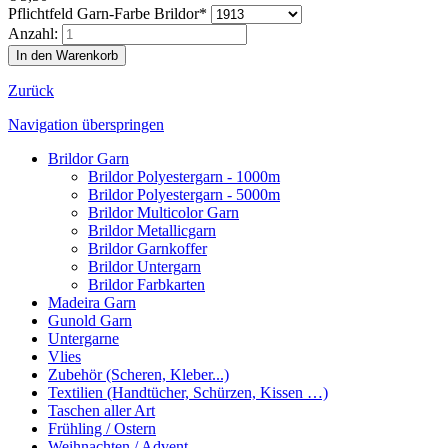
Pflichtfeld
Garn-Farbe Brildor
*
Anzahl:
Zurück
Navigation überspringen
Brildor Garn
Brildor Polyestergarn - 1000m
Brildor Polyestergarn - 5000m
Brildor Multicolor Garn
Brildor Metallicgarn
Brildor Garnkoffer
Brildor Untergarn
Brildor Farbkarten
Madeira Garn
Gunold Garn
Untergarne
Vlies
Zubehör (Scheren, Kleber...)
Textilien (Handtücher, Schürzen, Kissen …)
Taschen aller Art
Frühling / Ostern
Weihnachten / Advent