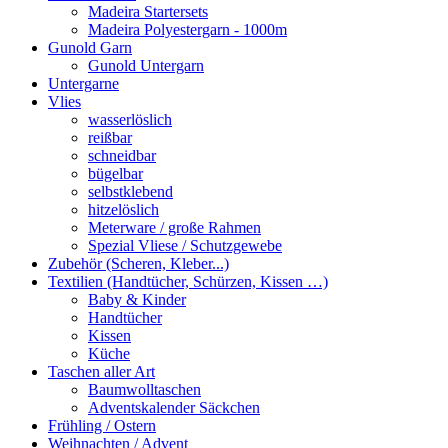
Madeira Startersets
Madeira Polyestergarn - 1000m
Gunold Garn
Gunold Untergarn
Untergarne
Vlies
wasserlöslich
reißbar
schneidbar
bügelbar
selbstklebend
hitzelöslich
Meterware / große Rahmen
Spezial Vliese / Schutzgewebe
Zubehör (Scheren, Kleber...)
Textilien (Handtücher, Schürzen, Kissen …)
Baby & Kinder
Handtücher
Kissen
Küche
Taschen aller Art
Baumwolltaschen
Adventskalender Säckchen
Frühling / Ostern
Weihnachten / Advent