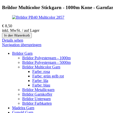
Brildor Multicolor Stickgarn - 1000m Kone - Garnfa
€
8,50
inkl. MwSt. / auf Lager
Details sehen
Navigation überspringen
Brildor Garn
Brildor Polyestergarn - 1000m
Brildor Polyestergarn - 5000m
Brildor Multicolor Garn
Farbe: rosa
Farbe: grün gelb rot
Farbe: lila
Farbe: blau
Brildor Metallicgarn
Brildor Garnkoffer
Brildor Untergarn
Brildor Farbkarten
Madeira Garn
Gunold Garn