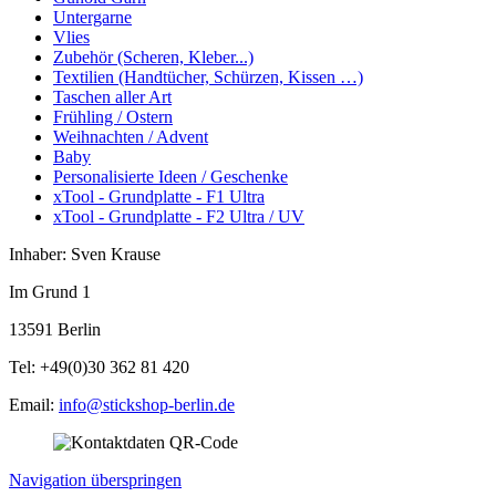
Untergarne
Vlies
Zubehör (Scheren, Kleber...)
Textilien (Handtücher, Schürzen, Kissen …)
Taschen aller Art
Frühling / Ostern
Weihnachten / Advent
Baby
Personalisierte Ideen / Geschenke
xTool - Grundplatte - F1 Ultra
xTool - Grundplatte - F2 Ultra / UV
Inhaber: Sven Krause
Im Grund 1
13591 Berlin
Tel: +49(0)30 362 81 420
Email:
info@stickshop-berlin.de
Navigation überspringen