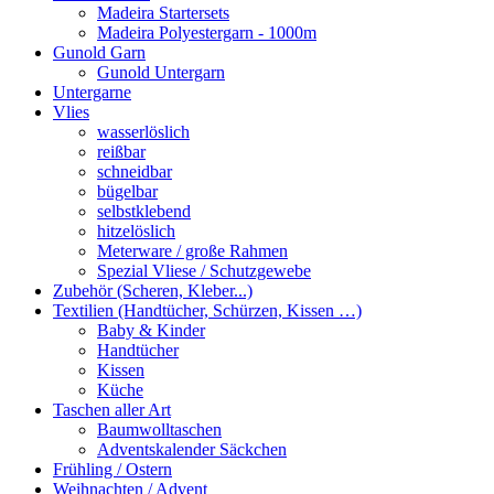
Madeira Startersets
Madeira Polyestergarn - 1000m
Gunold Garn
Gunold Untergarn
Untergarne
Vlies
wasserlöslich
reißbar
schneidbar
bügelbar
selbstklebend
hitzelöslich
Meterware / große Rahmen
Spezial Vliese / Schutzgewebe
Zubehör (Scheren, Kleber...)
Textilien (Handtücher, Schürzen, Kissen …)
Baby & Kinder
Handtücher
Kissen
Küche
Taschen aller Art
Baumwolltaschen
Adventskalender Säckchen
Frühling / Ostern
Weihnachten / Advent