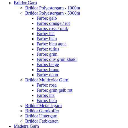
Brildor Garn
Brildor Polyestergarn - 1000m
Brildor Polyestergarn - 5000m
Farbe: gelb
Farbe: orange / rot
Farbe: rosa / pink
Farbe: lila
Farbe: blau
Farbe: blau aqua
Farbe: türkis
Farbe: grün
Farbe: oliv grün khaki
Farbe: beige
Farbe: braun
Farbe: neon
Brildor Multicolor Garn
Farbe: rosa
Farbe: grün gelb rot
Farbe: lila
Farbe: blau
Brildor Metallicgarn
Brildor Garnkoffer
Brildor Untergarn
Brildor Farbkarten
Madeira Garn