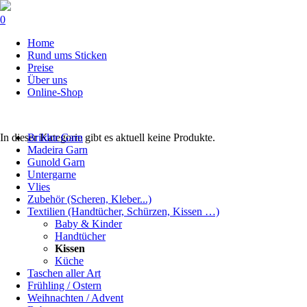
0
Navigation
Home
überspringen
Rund ums Sticken
Preise
Über uns
Online-Shop
Navigation
In dieser Kategorie gibt es aktuell keine Produkte.
Brildor Garn
überspringen
Madeira Garn
Gunold Garn
Untergarne
Vlies
Zubehör (Scheren, Kleber...)
Textilien (Handtücher, Schürzen, Kissen …)
Baby & Kinder
Handtücher
Kissen
Küche
Taschen aller Art
Frühling / Ostern
Weihnachten / Advent