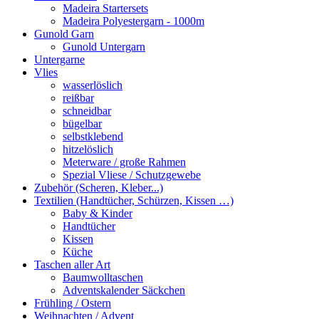
Madeira Startersets
Madeira Polyestergarn - 1000m
Gunold Garn
Gunold Untergarn
Untergarne
Vlies
wasserlöslich
reißbar
schneidbar
bügelbar
selbstklebend
hitzelöslich
Meterware / große Rahmen
Spezial Vliese / Schutzgewebe
Zubehör (Scheren, Kleber...)
Textilien (Handtücher, Schürzen, Kissen …)
Baby & Kinder
Handtücher
Kissen
Küche
Taschen aller Art
Baumwolltaschen
Adventskalender Säckchen
Frühling / Ostern
Weihnachten / Advent