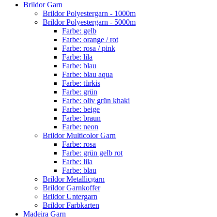
Brildor Garn
Brildor Polyestergarn - 1000m
Brildor Polyestergarn - 5000m
Farbe: gelb
Farbe: orange / rot
Farbe: rosa / pink
Farbe: lila
Farbe: blau
Farbe: blau aqua
Farbe: türkis
Farbe: grün
Farbe: oliv grün khaki
Farbe: beige
Farbe: braun
Farbe: neon
Brildor Multicolor Garn
Farbe: rosa
Farbe: grün gelb rot
Farbe: lila
Farbe: blau
Brildor Metallicgarn
Brildor Garnkoffer
Brildor Untergarn
Brildor Farbkarten
Madeira Garn