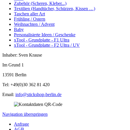
Zubehör (Scheren, Kleber...)
Textilien (Handtücher, Schürzen, Kissen …)
Taschen aller Art
Frühling / Ostern
Weihnachten / Advent
Baby
Personalisierte Ideen / Geschenke
xTool - Grundplatte - F1 Ultra
xTool - Grundplatte - F2 Ultra / UV
Inhaber: Sven Krause
Im Grund 1
13591 Berlin
Tel: +49(0)30 362 81 420
Email:
info@stickshop-berlin.de
Navigation überspringen
Anfrage
AGB