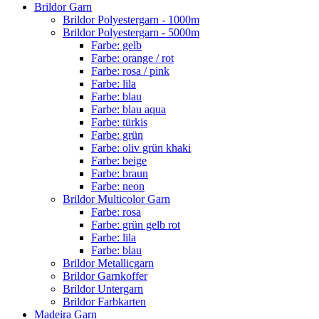
Brildor Garn
Brildor Polyestergarn - 1000m
Brildor Polyestergarn - 5000m
Farbe: gelb
Farbe: orange / rot
Farbe: rosa / pink
Farbe: lila
Farbe: blau
Farbe: blau aqua
Farbe: türkis
Farbe: grün
Farbe: oliv grün khaki
Farbe: beige
Farbe: braun
Farbe: neon
Brildor Multicolor Garn
Farbe: rosa
Farbe: grün gelb rot
Farbe: lila
Farbe: blau
Brildor Metallicgarn
Brildor Garnkoffer
Brildor Untergarn
Brildor Farbkarten
Madeira Garn