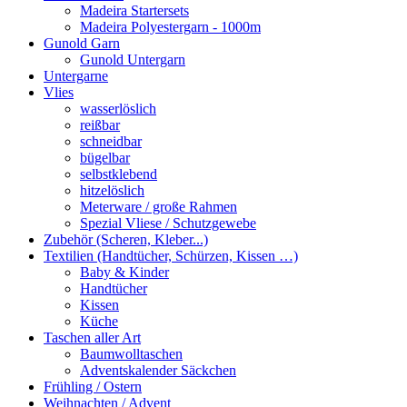
Madeira Startersets
Madeira Polyestergarn - 1000m
Gunold Garn
Gunold Untergarn
Untergarne
Vlies
wasserlöslich
reißbar
schneidbar
bügelbar
selbstklebend
hitzelöslich
Meterware / große Rahmen
Spezial Vliese / Schutzgewebe
Zubehör (Scheren, Kleber...)
Textilien (Handtücher, Schürzen, Kissen …)
Baby & Kinder
Handtücher
Kissen
Küche
Taschen aller Art
Baumwolltaschen
Adventskalender Säckchen
Frühling / Ostern
Weihnachten / Advent