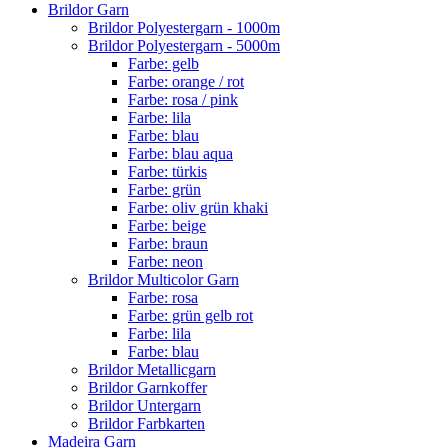
Brildor Garn
Brildor Polyestergarn - 1000m
Brildor Polyestergarn - 5000m
Farbe: gelb
Farbe: orange / rot
Farbe: rosa / pink
Farbe: lila
Farbe: blau
Farbe: blau aqua
Farbe: türkis
Farbe: grün
Farbe: oliv grün khaki
Farbe: beige
Farbe: braun
Farbe: neon
Brildor Multicolor Garn
Farbe: rosa
Farbe: grün gelb rot
Farbe: lila
Farbe: blau
Brildor Metallicgarn
Brildor Garnkoffer
Brildor Untergarn
Brildor Farbkarten
Madeira Garn