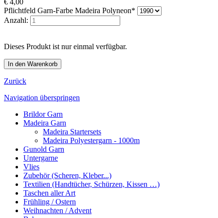
€
4,00
Pflichtfeld
Garn-Farbe Madeira Polyneon
*
Anzahl:
Dieses Produkt ist nur einmal verfügbar.
Zurück
Navigation überspringen
Brildor Garn
Madeira Garn
Madeira Startersets
Madeira Polyestergarn - 1000m
Gunold Garn
Untergarne
Vlies
Zubehör (Scheren, Kleber...)
Textilien (Handtücher, Schürzen, Kissen …)
Taschen aller Art
Frühling / Ostern
Weihnachten / Advent