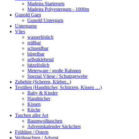
Madeira Startersets
Madeira Polyestergarn - 1000m
Gunold Garn
Gunold Untergarn
Untergarne
Vlies
wasserlöslich
reißbar
schneidbar
bügelbar
selbstklebend
hitzelöslich
Meterware / große Rahmen
Spezial Vliese / Schutzgewebe
Zubehör (Scheren, Kleber...)
Textilien (Handtücher, Schürzen, Kissen …)
Baby & Kinder
Handtücher
Kissen
Küche
Taschen aller Art
Baumwolltaschen
Adventskalender Säckchen
Frühling / Ostern
Weihnachten / Advent