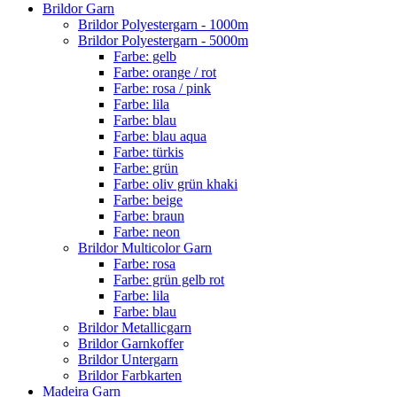
Brildor Garn
Brildor Polyestergarn - 1000m
Brildor Polyestergarn - 5000m
Farbe: gelb
Farbe: orange / rot
Farbe: rosa / pink
Farbe: lila
Farbe: blau
Farbe: blau aqua
Farbe: türkis
Farbe: grün
Farbe: oliv grün khaki
Farbe: beige
Farbe: braun
Farbe: neon
Brildor Multicolor Garn
Farbe: rosa
Farbe: grün gelb rot
Farbe: lila
Farbe: blau
Brildor Metallicgarn
Brildor Garnkoffer
Brildor Untergarn
Brildor Farbkarten
Madeira Garn