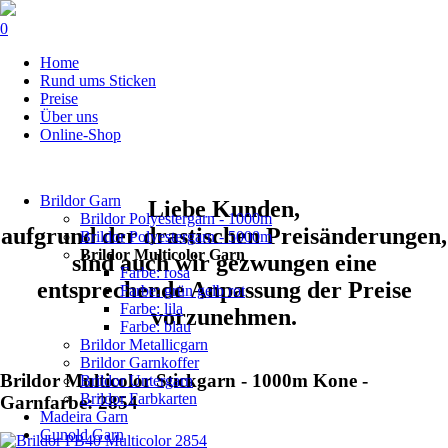
0
Navigation
Home
überspringen
Rund ums Sticken
Preise
Über uns
Online-Shop
Navigation
Brildor Garn
überspringen
Liebe Kunden,
Brildor Polyestergarn - 1000m
aufgrund der drastischen Preisänderungen,
Brildor Polyestergarn - 5000m
Brildor Multicolor Garn
sind auch wir gezwungen eine
Farbe: rosa
entsprechende Anpassung der Preise
Farbe: grün gelb rot
Farbe: lila
vorzunehmen.
Farbe: blau
Brildor Metallicgarn
Brildor Garnkoffer
Brildor Multicolor Stickgarn - 1000m Kone -
Brildor Untergarn
Brildor Farbkarten
Garnfarbe: 2854
Madeira Garn
Gunold Garn