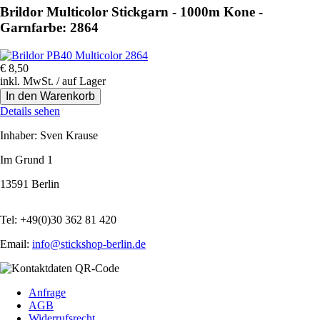
Brildor Multicolor Stickgarn - 1000m Kone -
Garnfarbe: 2864
€
8,50
inkl. MwSt. / auf Lager
Details sehen
Inhaber: Sven Krause
Im Grund 1
13591 Berlin
Tel: +49(0)30 362 81 420
Email:
info@stickshop-berlin.de
Navigation
Anfrage
überspringen
AGB
Widerrufsrecht