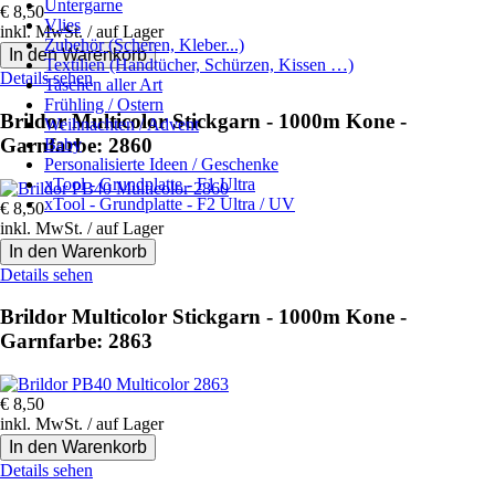
Untergarne
€
8,50
Vlies
inkl. MwSt. / auf Lager
Zubehör (Scheren, Kleber...)
Textilien (Handtücher, Schürzen, Kissen …)
Details sehen
Taschen aller Art
Frühling / Ostern
Brildor Multicolor Stickgarn - 1000m Kone -
Weihnachten / Advent
Garnfarbe: 2860
Baby
Personalisierte Ideen / Geschenke
xTool - Grundplatte - F1 Ultra
xTool - Grundplatte - F2 Ultra / UV
€
8,50
inkl. MwSt. / auf Lager
Details sehen
Brildor Multicolor Stickgarn - 1000m Kone -
Garnfarbe: 2863
€
8,50
inkl. MwSt. / auf Lager
Details sehen