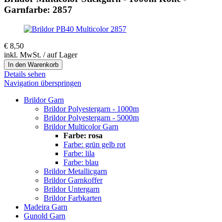
Garnfarbe: 2857
€
8,50
inkl. MwSt. / auf Lager
Details sehen
Navigation überspringen
Brildor Garn
Brildor Polyestergarn - 1000m
Brildor Polyestergarn - 5000m
Brildor Multicolor Garn
Farbe: rosa
Farbe: grün gelb rot
Farbe: lila
Farbe: blau
Brildor Metallicgarn
Brildor Garnkoffer
Brildor Untergarn
Brildor Farbkarten
Madeira Garn
Gunold Garn