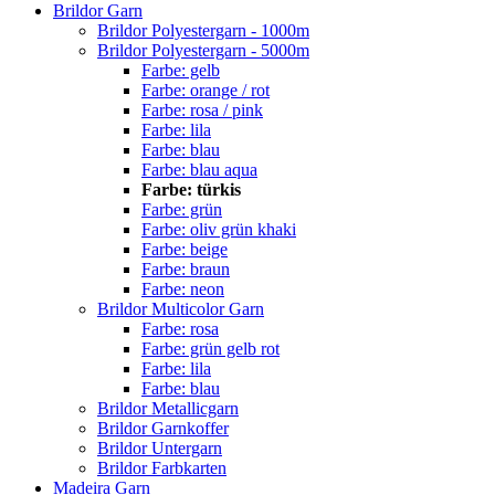
Brildor Garn
Brildor Polyestergarn - 1000m
Brildor Polyestergarn - 5000m
Farbe: gelb
Farbe: orange / rot
Farbe: rosa / pink
Farbe: lila
Farbe: blau
Farbe: blau aqua
Farbe: türkis
Farbe: grün
Farbe: oliv grün khaki
Farbe: beige
Farbe: braun
Farbe: neon
Brildor Multicolor Garn
Farbe: rosa
Farbe: grün gelb rot
Farbe: lila
Farbe: blau
Brildor Metallicgarn
Brildor Garnkoffer
Brildor Untergarn
Brildor Farbkarten
Madeira Garn