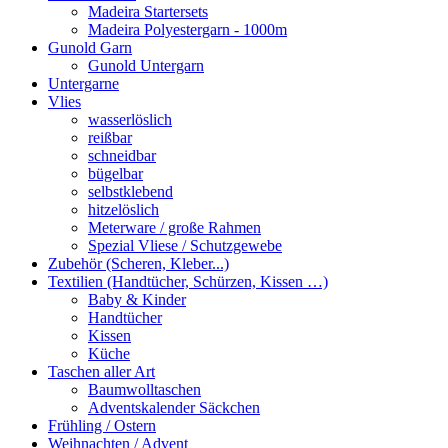
Madeira Startersets
Madeira Polyestergarn - 1000m
Gunold Garn
Gunold Untergarn
Untergarne
Vlies
wasserlöslich
reißbar
schneidbar
bügelbar
selbstklebend
hitzelöslich
Meterware / große Rahmen
Spezial Vliese / Schutzgewebe
Zubehör (Scheren, Kleber...)
Textilien (Handtücher, Schürzen, Kissen …)
Baby & Kinder
Handtücher
Kissen
Küche
Taschen aller Art
Baumwolltaschen
Adventskalender Säckchen
Frühling / Ostern
Weihnachten / Advent