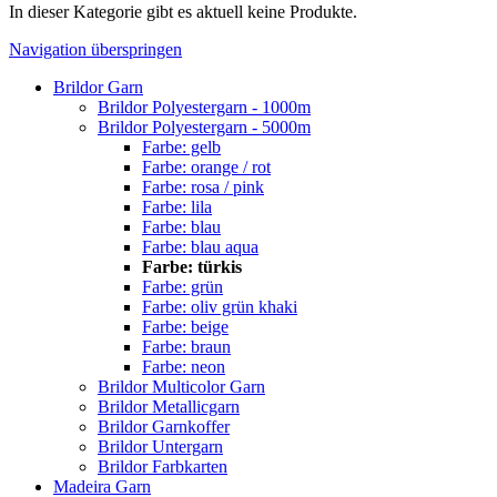
In dieser Kategorie gibt es aktuell keine Produkte.
Navigation überspringen
Brildor Garn
Brildor Polyestergarn - 1000m
Brildor Polyestergarn - 5000m
Farbe: gelb
Farbe: orange / rot
Farbe: rosa / pink
Farbe: lila
Farbe: blau
Farbe: blau aqua
Farbe: türkis
Farbe: grün
Farbe: oliv grün khaki
Farbe: beige
Farbe: braun
Farbe: neon
Brildor Multicolor Garn
Brildor Metallicgarn
Brildor Garnkoffer
Brildor Untergarn
Brildor Farbkarten
Madeira Garn