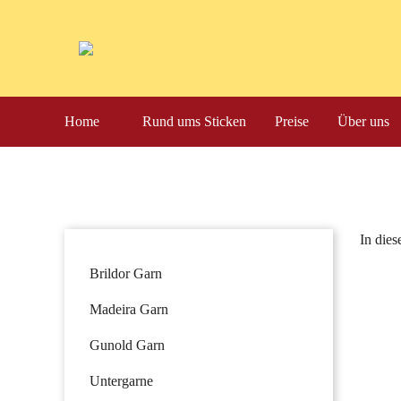
Navigation
Home
Rund ums Sticken
Preise
Über uns
überspringen
In dies
Navigation
Brildor Garn
überspringen
Madeira Garn
Gunold Garn
Untergarne